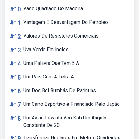
#10
Vaso Quadrado De Madeira
#11
Vantagem E Desvantagem Do Petróleo
#12
Valores De Resistores Comerciais
#13
Uva Verde Em Ingles
#14
Uma Palavra Que Tem 5 A
#15
Um Pais Com A Letra A
#16
Um Dos Boi Bumbás De Parintins
#17
Um Carro Esportivo é Financiado Pelo Japão
#18
Um Aviao Levanta Voo Sob Um Angulo
Constante De 20
#19
Transformar Hectares Em Metros Quadrados