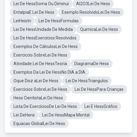
Lei De HessSoma Ou Diminui
Al2O3Lei De Hess
EntalpiaE Lei De Hess
Exemplo ResolvidoLei De Hess
LeiHeistn
Lei De HessFormulas
Lei De HessUnidade De Medida
QuimicaLei De Hess
Lei De HessExercícios Resolvidos
Exemplos De CálculosLei De Hess
Exerciccio SobreLei De Hess
Atividade Lei De HessTeoria
DiagramaDe Hess
Exemplos Da Lei De HessNo DIA a DIA
Oque Disz aLei De Hess
Lei De HessTriangulos
Exercicios SobreLei De Hess
Lei De HessPara Crianças
Hess CientistaLei De Hess
Lista De ExercíciosDe Lei De Hess
Lei E HessGráfico
Lei DeHens
Lei De HessMapa Mental
Equacao GlobalLei De Hess