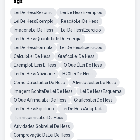
Tags
Lei De HessResumo
Lei De HessExemplos
Lei De HessExemplo
ReaçãoLei De Hess
ImagensLei De Hess
Lei De HessExercício
Lei De HessQuantidade De Energia
Lei De HessFórmula
Lei De HessExercícios
CalculoLei De Hess
GraficoLei De Hess
ExemploE Leis E Hess
O Que ÉLei De Hess
Lei De HessAtividade
H20Lei De Hess
Como CalcularLei De Hess
AtividadesLei De Hess
Imagem BonitaDe Lei De Hess
Lei De HessEsquema
O Que Afirma aLei De Hess
GraficosLei De Hess
Lei De HessEquilibrio
Lei De HessAdaptada
TermiquimicaLei De Hess
Atividades SobreLei De Hess
Comprovação DaLei De Hess