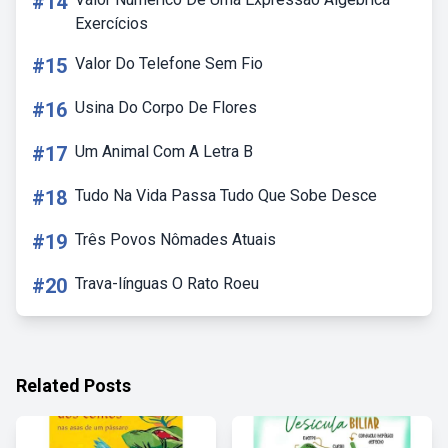
#14
Exercícios
#15
Valor Do Telefone Sem Fio
#16
Usina Do Corpo De Flores
#17
Um Animal Com A Letra B
#18
Tudo Na Vida Passa Tudo Que Sobe Desce
#19
Três Povos Nômades Atuais
#20
Trava-línguas O Rato Roeu
Related Posts