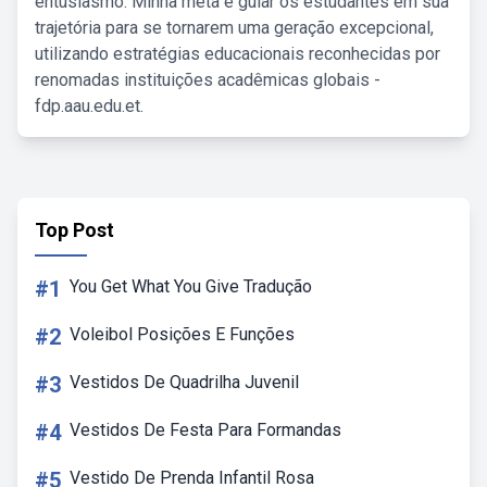
entusiasmo. Minha meta é guiar os estudantes em sua
trajetória para se tornarem uma geração excepcional,
utilizando estratégias educacionais reconhecidas por
renomadas instituições acadêmicas globais -
fdp.aau.edu.et.
Top Post
#1
You Get What You Give Tradução
#2
Voleibol Posições E Funções
#3
Vestidos De Quadrilha Juvenil
#4
Vestidos De Festa Para Formandas
#5
Vestido De Prenda Infantil Rosa