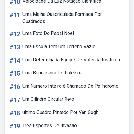
#10
Velocidade Da Luz Notação Cientifica
#11
Uma Malha Quadriculada Formada Por
Quadrados
#12
Uma Foto Do Papai Noel
#13
Uma Escola Tem Um Terreno Vazio
#14
Uma Determinada Equipe De Vôlei Já Realizou
#15
Uma Brincadeira Do Folclore
#16
Um Número Inteiro é Chamado De Palíndromo
#17
Um Cilindro Circular Reto
#18
último Quadro Pintado Por Van Gogh
#19
Três Esportes De Invasão