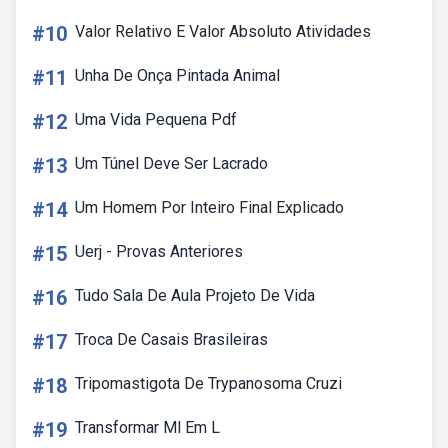
#10
Valor Relativo E Valor Absoluto Atividades
#11
Unha De Onça Pintada Animal
#12
Uma Vida Pequena Pdf
#13
Um Túnel Deve Ser Lacrado
#14
Um Homem Por Inteiro Final Explicado
#15
Uerj - Provas Anteriores
#16
Tudo Sala De Aula Projeto De Vida
#17
Troca De Casais Brasileiras
#18
Tripomastigota De Trypanosoma Cruzi
#19
Transformar Ml Em L