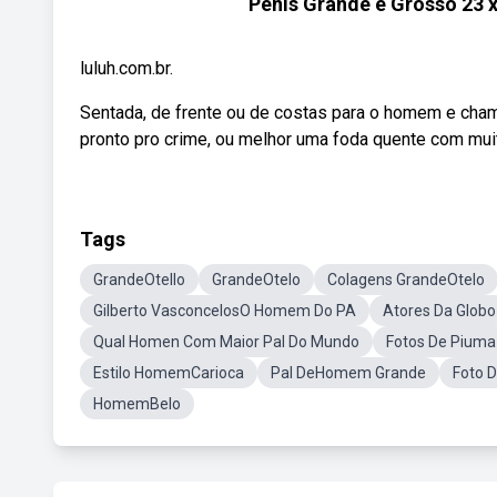
Pênis Grande e Grosso 23 
luluh.com.br.
Sentada, de frente ou de costas para o homem e cha
pronto pro crime, ou melhor uma foda quente com muito
Tags
GrandeOtello
GrandeOtelo
Colagens GrandeOtelo
Gilberto VasconcelosO Homem Do PA
Atores Da Globo
Qual Homen Com Maior Pal Do Mundo
Fotos De Piuma
Estilo HomemCarioca
Pal DeHomem Grande
Foto 
HomemBelo