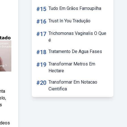
#15
Tudo Em Grãos Farroupilha
#16
Trust In You Tradução
#17
Trichomonas Vaginalis O Que
é
#18
Tratamento De Agua Fases
#19
Transformar Metros Em
Hectare
#20
Transformar Em Notacao
Cientifica
nta
lo,
s
ídeos