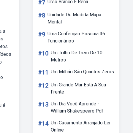
#7
Urso Branco E Rena
#8
Unidade De Medida Mapa
Mental
a a
#9
Uma Confecção Possuía 36
ns
Funcionários
otos
#10
Um Trilho De Trem De 10
vídeos
Metros
o
#11
Um Milhão São Quantos Zeros
 o
#12
Um Grande Mar Está A Sua
Frente
#13
Um Dia Você Aprende -
u é
William Shakespeare Pdf
#14
Um Casamento Arranjado Ler
Online