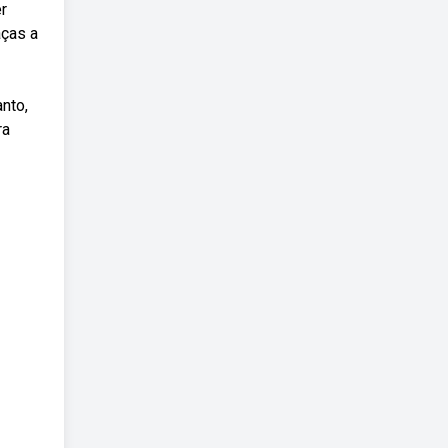
r
aças a
nto,
ra