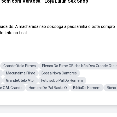
x 5cm com Ventosa - Loja Luluh Sex Shop
mada de. A macharada não sossega a passarinha e está sempre
 leite no final.
GrandeOtelo Filmes
Elenco Do Filme OBicho Não Deu Grande Otel
Macunaima Filme
Bossa Nova Cantores
GrandeOtelo Ator
Foto soDo Pal Do Homem
De OAUGrande
HomensDe Pal Basta O
BibliaDo Homem
Bicho