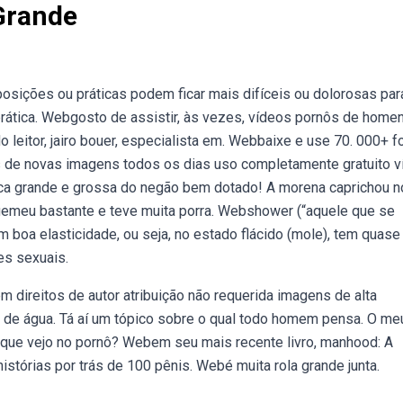
Grande
ções ou práticas podem ficar mais difíceis ou dolorosas par
rática. Webgosto de assistir, às vezes, vídeos pornôs de home
o leitor, jairo bouer, especialista em. Webbaixe e use 70. 000+ f
es de novas imagens todos os dias uso completamente gratuito 
ca grande e grossa do negão bem dotado! A morena caprichou n
 gemeu bastante e teve muita porra. Webshower (“aquele que se
 boa elasticidade, ou seja, no estado flácido (mole), tem quase
s sexuais.
ireitos de autor atribuição não requerida imagens de alta
se de água. Tá aí um tópico sobre o qual todo homem pensa. O me
o que vejo no pornô? Webem seu mais recente livro, manhood: A
 histórias por trás de 100 pênis. Webé muita rola grande junta.