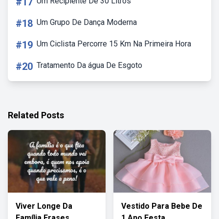
#17
Um Recipiente De 30 Litros
#18
Um Grupo De Dança Moderna
#19
Um Ciclista Percorre 15 Km Na Primeira Hora
#20
Tratamento Da água De Esgoto
Related Posts
Viver Longe Da
Vestido Para Bebe De
Família Frases
1 Ano Festa