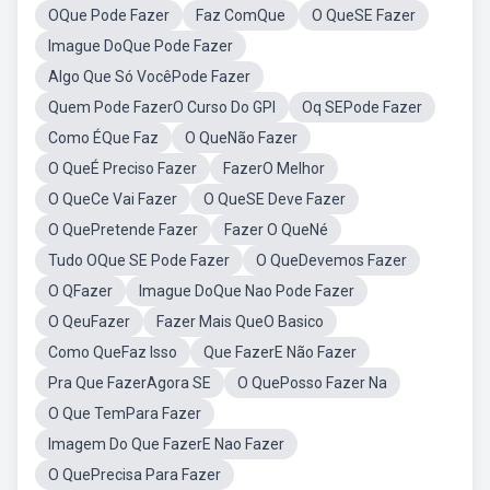
OQue Pode Fazer
Faz ComQue
O QueSE Fazer
Imague DoQue Pode Fazer
Algo Que Só VocêPode Fazer
Quem Pode FazerO Curso Do GPI
Oq SEPode Fazer
Como ÉQue Faz
O QueNão Fazer
O QueÉ Preciso Fazer
FazerO Melhor
O QueCe Vai Fazer
O QueSE Deve Fazer
O QuePretende Fazer
Fazer O QueNé
Tudo OQue SE Pode Fazer
O QueDevemos Fazer
O QFazer
Imague DoQue Nao Pode Fazer
O QeuFazer
Fazer Mais QueO Basico
Como QueFaz Isso
Que FazerE Não Fazer
Pra Que FazerAgora SE
O QuePosso Fazer Na
O Que TemPara Fazer
Imagem Do Que FazerE Nao Fazer
O QuePrecisa Para Fazer