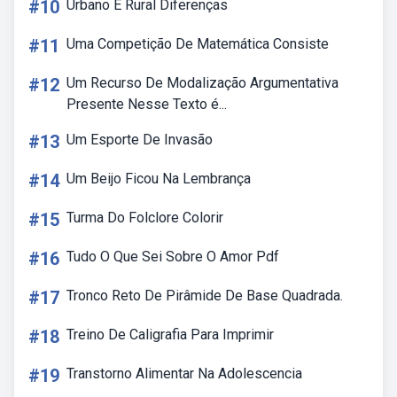
#10
Urbano E Rural Diferenças
#11
Uma Competição De Matemática Consiste
#12
Um Recurso De Modalização Argumentativa
Presente Nesse Texto é...
#13
Um Esporte De Invasão
#14
Um Beijo Ficou Na Lembrança
#15
Turma Do Folclore Colorir
#16
Tudo O Que Sei Sobre O Amor Pdf
#17
Tronco Reto De Pirâmide De Base Quadrada.
#18
Treino De Caligrafia Para Imprimir
#19
Transtorno Alimentar Na Adolescencia