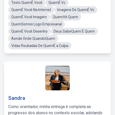
Texto QuemÉ Você
QuemÉ Vc
QuemÉ Você Na Internet
Imagens De QuemÉ Vc
QuemÉ Você Imagem
QuemVê Quem
QuemSomos Logo Empresarial
QuemÉ Você Desenho
Deus SabeQuem É Quem
Aonde Onde QuandoQuem
Vidas Roubadas De QuemÉ a Culpa
Sandra
Como orientador, minha entrega é completa ao
progresso dos alunos no contexto escolar, adotando