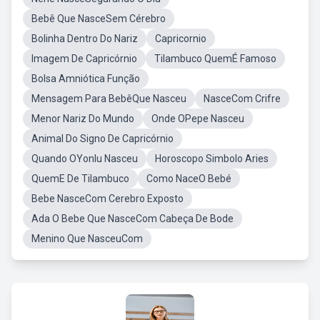
Bebê Que NasceSem Cérebro
Bolinha Dentro Do Nariz
Capricornio
Imagem De Capricórnio
Tilambuco QuemÉ Famoso
Bolsa Amniótica Função
Mensagem Para BebêQue Nasceu
NasceCom Crifre
Menor Nariz Do Mundo
Onde OPepe Nasceu
Animal Do Signo De Capricórnio
Quando OYonlu Nasceu
Horoscopo Simbolo Aries
QuemE De Tilambuco
Como NaceO Bebé
Bebe NasceCom Cerebro Exposto
Ada O Bebe Que NasceCom Cabeça De Bode
Menino Que NasceuCom