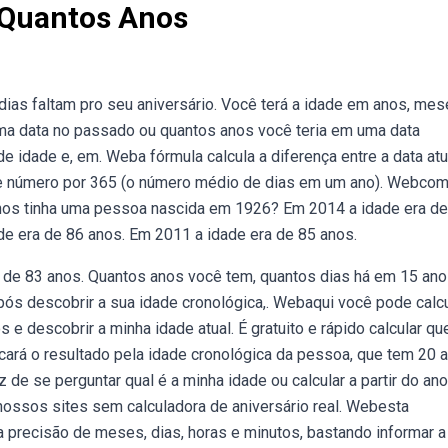
Quantos Anos
ias faltam pro seu aniversário. Você terá a idade em anos, mes
uma data no passado ou quantos anos você teria em uma data
de idade e, em. Weba fórmula calcula a diferença entre a data atu
se número por 365 (o número médio de dias em um ano). Webco
nos tinha uma pessoa nascida em 1926? Em 2014 a idade era de
de era de 86 anos. Em 2011 a idade era de 85 anos.
 de 83 anos. Quantos anos você tem, quantos dias há em 15 ano
Após descobrir a sua idade cronológica,. Webaqui você pode calcu
 e descobrir a minha idade atual. É gratuito e rápido calcular q
ará o resultado pela idade cronológica da pessoa, que tem 20 
de se perguntar qual é a minha idade ou calcular a partir do an
nossos sites sem calculadora de aniversário real. Webesta
a precisão de meses, dias, horas e minutos, bastando informar a