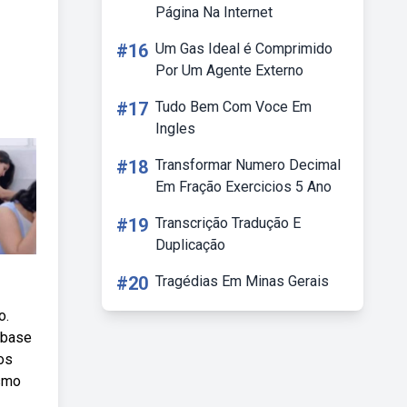
Página Na Internet
#16
Um Gas Ideal é Comprimido
Por Um Agente Externo
#17
Tudo Bem Com Voce Em
Ingles
#18
Transformar Numero Decimal
Em Fração Exercicios 5 Ano
#19
Transcrição Tradução E
Duplicação
#20
Tragédias Em Minas Gerais
o.
 base
os
esmo