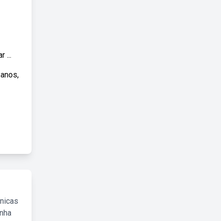
 ...
 anos,
cnicas
inha