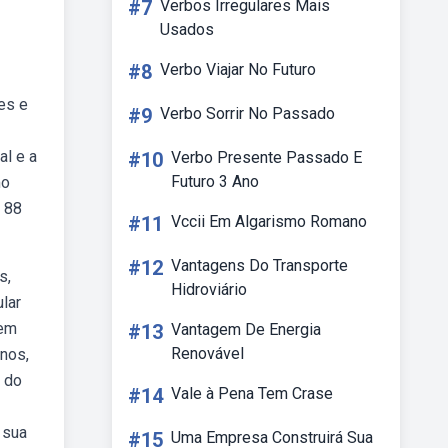
#7
Verbos Irregulares Mais
Usados
#8
Verbo Viajar No Futuro
es e
#9
Verbo Sorrir No Passado
al e a
#10
Verbo Presente Passado E
Futuro 3 Ano
mo
 88
#11
Vccii Em Algarismo Romano
#12
Vantagens Do Transporte
s,
Hidroviário
lar
uem
#13
Vantagem De Energia
Renovável
anos,
o do
#14
Vale à Pena Tem Crase
 sua
#15
Uma Empresa Construirá Sua