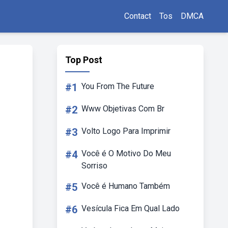
Contact
Tos
DMCA
Top Post
#1
You From The Future
#2
Www Objetivas Com Br
#3
Volto Logo Para Imprimir
#4
Você é O Motivo Do Meu
Sorriso
#5
Você é Humano Também
#6
Vesícula Fica Em Qual Lado