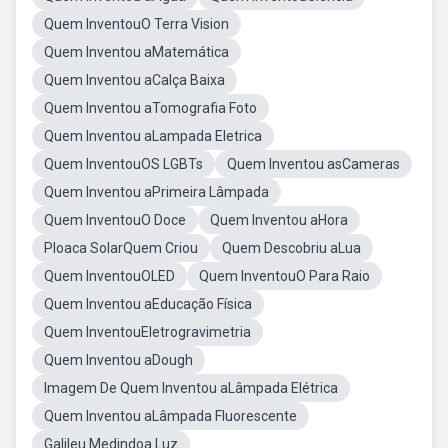
Quem InventouO Terra Vision
Quem Inventou aMatemática
Quem Inventou aCalça Baixa
Quem Inventou aTomografia Foto
Quem Inventou aLampada Eletrica
Quem InventouOS LGBTs
Quem Inventou asCameras
Quem Inventou aPrimeira Lâmpada
Quem InventouO Doce
Quem Inventou aHora
Ploaca SolarQuem Criou
Quem Descobriu aLua
Quem InventouOLED
Quem InventouO Para Raio
Quem Inventou aEducação Física
Quem InventouEletrogravimetria
Quem Inventou aDough
Imagem De Quem Inventou aLâmpada Elétrica
Quem Inventou aLâmpada Fluorescente
Galileu Medindoa Luz