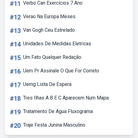
#11
Verbo Can Exercícios 7 Ano
#12
Verao Na Europa Meses
#13
Van Gogh Ceu Estrelado
#14
Unidades De Medidas Eletricas
#15
Um Fato Qualquer Redação
#16
Uem Pr Assinale O Que For Correto
#17
Uemg Lista De Espera
#18
Tres Ilhas A B E C Aparecem Num Mapa
#19
Tratamento De Agua Fluxograma
#20
Traje Festa Junina Masculino