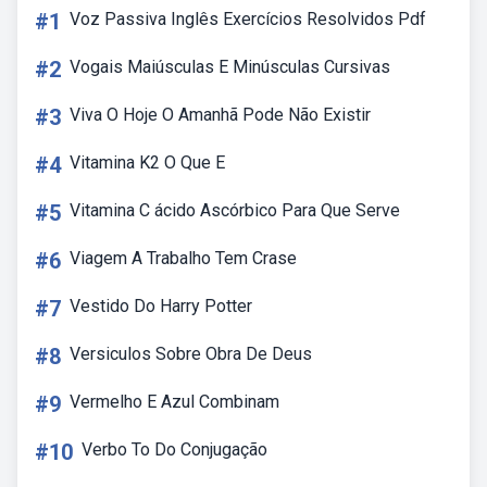
#1
Voz Passiva Inglês Exercícios Resolvidos Pdf
#2
Vogais Maiúsculas E Minúsculas Cursivas
#3
Viva O Hoje O Amanhã Pode Não Existir
#4
Vitamina K2 O Que E
#5
Vitamina C ácido Ascórbico Para Que Serve
#6
Viagem A Trabalho Tem Crase
#7
Vestido Do Harry Potter
#8
Versiculos Sobre Obra De Deus
#9
Vermelho E Azul Combinam
#10
Verbo To Do Conjugação