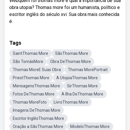
Webquem foi thomas more e qual a importância de sua
obra utopia? Thomas more foi um humanista, político e
escritor inglês do século xvi. Sua obra mais conhecida
é.
Tags
SaintThomas More
SãoThomas More
São TomásMore
Obra DeThomas More
Thomas MoreE Suas Obra
Thomas MorePortrait
PriestThomas More
A UtopiaThomas More
MensagensThomas More
SirThomas More
Fotos DeThomas More
A Ilha DeThomas More
Thomas MoreFoto
LivroThomas More
Imagens DeThomas More
Escritor InglêsThomas More
Oração a SãoThomas More
ModeloThomas More