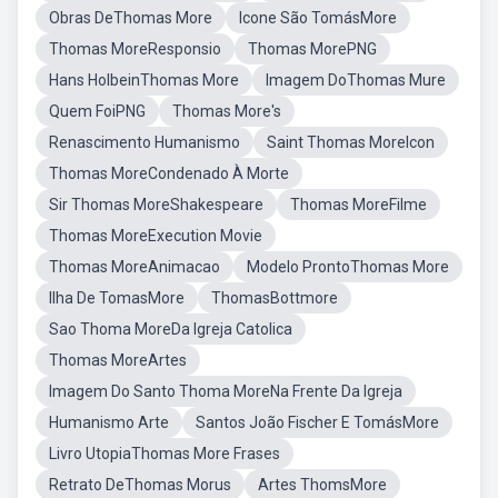
Obras DeThomas More
Icone São TomásMore
Thomas MoreResponsio
Thomas MorePNG
Hans HolbeinThomas More
Imagem DoThomas Mure
Quem FoiPNG
Thomas More's
Renascimento Humanismo
Saint Thomas MoreIcon
Thomas MoreCondenado À Morte
Sir Thomas MoreShakespeare
Thomas MoreFilme
Thomas MoreExecution Movie
Thomas MoreAnimacao
Modelo ProntoThomas More
Ilha De TomasMore
ThomasBottmore
Sao Thoma MoreDa Igreja Catolica
Thomas MoreArtes
Imagem Do Santo Thoma MoreNa Frente Da Igreja
Humanismo Arte
Santos João Fischer E TomásMore
Livro UtopiaThomas More Frases
Retrato DeThomas Morus
Artes ThomsMore