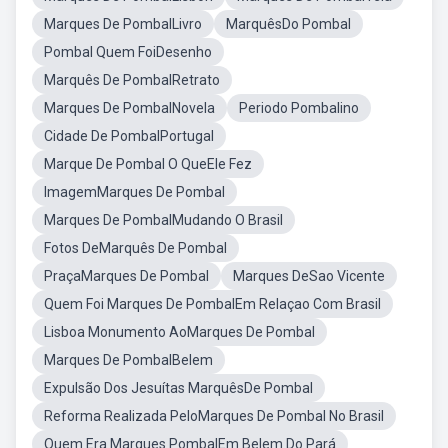
Marques De PombalLivro
MarquêsDo Pombal
Pombal Quem FoiDesenho
Marquês De PombalRetrato
Marques De PombalNovela
Periodo Pombalino
Cidade De PombalPortugal
Marque De Pombal O QueEle Fez
ImagemMarques De Pombal
Marques De PombalMudando O Brasil
Fotos DeMarquês De Pombal
PraçaMarques De Pombal
Marques DeSao Vicente
Quem Foi Marques De PombalEm Relaçao Com Brasil
Lisboa Monumento AoMarques De Pombal
Marques De PombalBelem
Expulsão Dos Jesuítas MarquêsDe Pombal
Reforma Realizada PeloMarques De Pombal No Brasil
Quem Era Marques PombalEm Belem Do Pará