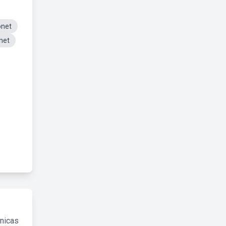
net
net
cnicas