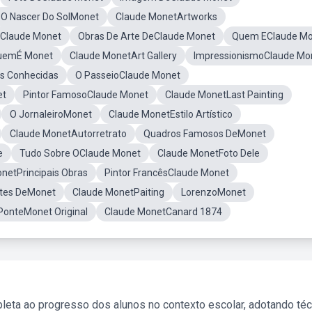
O Nascer Do SolMonet
Claude MonetArtworks
rClaude Monet
Obras De Arte DeClaude Monet
Quem EClaude Mo
uemÉ Monet
Claude MonetArt Gallery
ImpressionismoClaude Mo
s Conhecidas
O PasseioClaude Monet
et
Pintor FamosoClaude Monet
Claude MonetLast Painting
O JornaleiroMonet
Claude MonetEstilo Artístico
Claude MonetAutorretrato
Quadros Famosos DeMonet
e
Tudo Sobre OClaude Monet
Claude MonetFoto Dele
netPrincipais Obras
Pintor FrancêsClaude Monet
tes DeMonet
Claude MonetPaiting
LorenzoMonet
PonteMonet Original
Claude MonetCanard 1874
leta ao progresso dos alunos no contexto escolar, adotando té