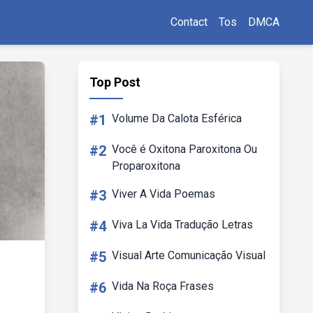
Contact
Tos
DMCA
Top Post
#1
Volume Da Calota Esférica
#2
Você é Oxitona Paroxitona Ou
Proparoxitona
#3
Viver A Vida Poemas
#4
Viva La Vida Tradução Letras
#5
Visual Arte Comunicação Visual
#6
Vida Na Roça Frases