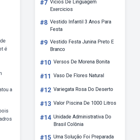
#7
Vicios De Linguagem
Exercicios
#8
Vestido Infantil 3 Anos Para
Festa
 de
#9
Vestido Festa Junina Preto E
et é
Branco
#10
Versos De Morena Bonita
m
#11
Vaso De Flores Natural
#12
Variegata Rosa Do Deserto
atou a
#13
Valor Piscina De 1000 Litros
pois
#14
Unidade Administrativa Do
uadros
Brasil Colônia
#15
Uma Solução Foi Preparada