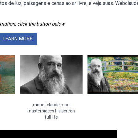
tos de luz, paisagens e cenas ao ar livre, e veja suas. Webclaud
mation, click the button below.
LEARN MORE
monet claude man
masterpieces his screen
full life