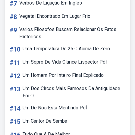
#7
Verbos De Ligação Em Ingles
#8
Vegetal Encontrado Em Lugar Frio
#9
Varios Filosofos Buscam Relacionar Os Fatos
Historicos
#10
Uma Temperatura De 25 C Acima De Zero
#11
Um Sopro De Vida Clarice Lispector Pdf
#12
Um Homem Por Inteiro Final Explicado
#13
Um Dos Circos Mais Famosos Da Antiguidade
Foi O
#14
Um De Nós Está Mentindo Pdf
#15
Um Cantor De Samba
Tudo Que A De Melhor