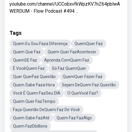
youtube.com/channel/UCCobxvfkWpzKV7nZ64pblwA
WERDUM - Flow Podcast #494 ...
Tags
Quem Eu Sou Faza Diferença
QuemQuer Faz
Quem Que Faz
Quem Quer FazAcontecer
QuemSE Faz
Aprenda ComQuem Faz
É VocêQuem Faz
Só Faz QuemQuer
Quer QuerFaz Questão
QuemQuer Fazer Faz
Quem Sabe Faza Hora
Sejam DeQuem Faz Questão
Você É Quem FazSeu DIA
O QueVocê Faz?
Quem Quer FazTempo
Faça Questão DeQuem Faz De Você
Quem Sabe FazAté
Quem Faz FazAlgo
Quem FazDbillions