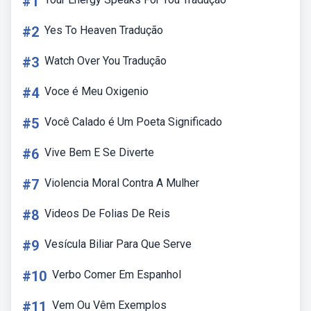
#1
#2
Yes To Heaven Tradução
#3
Watch Over You Tradução
#4
Voce é Meu Oxigenio
#5
Você Calado é Um Poeta Significado
#6
Vive Bem E Se Diverte
#7
Violencia Moral Contra A Mulher
#8
Videos De Folias De Reis
#9
Vesícula Biliar Para Que Serve
#10
Verbo Comer Em Espanhol
#11
Vem Ou Vêm Exemplos