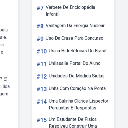
#7
Verbete De Enciclopédia
Infantil
#8
Vantagem Da Energia Nuclear
bula,
s e.
#9
Uso Da Crase Para Concurso
ma
#10
Usina Hidrelétricas Do Brasil
 o
#11
Unilasalle Portal Do Aluno
#12
Unidades De Medida Siglas
? E)
 lida
#13
Unha Com Coração Na Ponta
 quem
#14
Uma Galinha Clarice Lispector
Perguntas E Respostas
#15
Um Estudante De Fisica
Resolveu Construir Uma