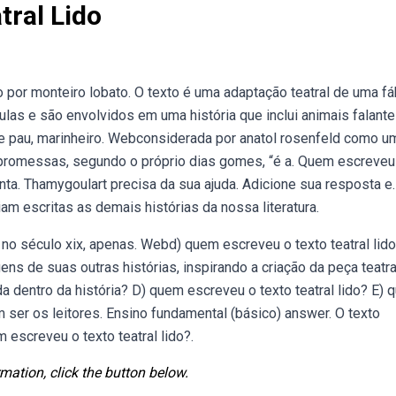
ral Lido
to por monteiro lobato. O texto é uma adaptação teatral de uma fá
as e são envolvidos em uma história que inclui animais falante
na de pau, marinheiro. Webconsiderada por anatol rosenfeld como u
e promessas, segundo o próprio dias gomes, “é a. Quem escreveu
benta. Thamygoulart precisa da sua ajuda. Adicione sua resposta e.
am escritas as demais histórias da nossa literatura.
no século xix, apenas. Webd) quem escreveu o texto teatral lido
s de suas outras histórias, inspirando a criação da peça teatral
a dentro da história? D) quem escreveu o texto teatral lido? E)
 ser os leitores. Ensino fundamental (básico) answer. O texto
 escreveu o texto teatral lido?.
mation, click the button below.