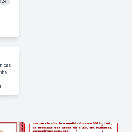
124
cnicas
inha
.