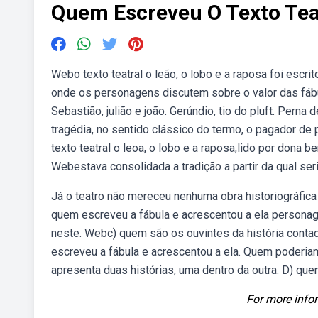
Quem Escreveu O Texto Teat
Webo texto teatral o leão, o lobo e a raposa foi escri
onde os personagens discutem sobre o valor das fábul
Sebastião, julião e joão. Gerúndio, tio do pluft. Per
tragédia, no sentido clássico do termo, o pagador d
texto teatral o leoa, o lobo e a raposa,lido por dona 
Webestava consolidada a tradição a partir da qual seri
Já o teatro não mereceu nenhuma obra historiográfica 
quem escreveu a fábula e acrescentou a ela personagen
neste. Webc) quem são os ouvintes da história contad
escreveu a fábula e acrescentou a ela. Quem poderiam
apresenta duas histórias, uma dentro da outra. D) quem
For more infor