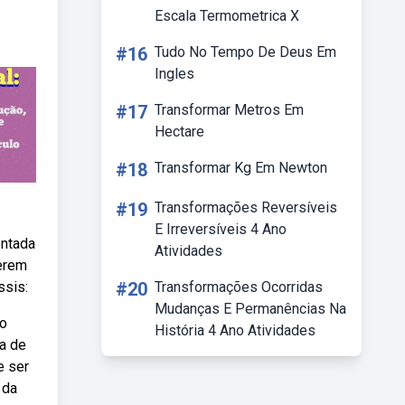
Escala Termometrica X
#16
Tudo No Tempo De Deus Em
Ingles
#17
Transformar Metros Em
Hectare
#18
Transformar Kg Em Newton
#19
Transformações Reversíveis
E Irreversíveis 4 Ano
ontada
Atividades
serem
ssis:
#20
Transformações Ocorridas
Mudanças E Permanências Na
bo
História 4 Ano Atividades
ta de
e ser
 da