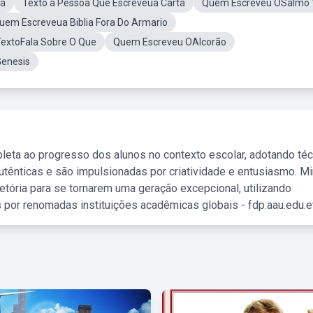
ia
Texto a Pessoa Que Escreveua Carta
Quem Escreveu OSalmo 
uem Escreveua Biblia Fora Do Armario
TextoFala Sobre O Que
Quem Escreveu OAlcorão
Genesis
leta ao progresso dos alunos no contexto escolar, adotando té
tênticas e são impulsionadas por criatividade e entusiasmo. M
etória para se tornarem uma geração excepcional, utilizando
 por renomadas instituições acadêmicas globais - fdp.aau.edu.et