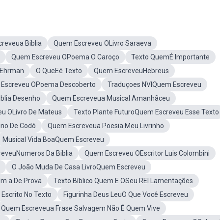
reveua Biblia
Quem Escreveu OLivro Saraeva
Quem Escreveu OPoema O Caroço
Texto QuemÉ Importante
t Ehrman
O QueEé Texto
Quem EscreveuHebreus
Escreveu OPoema Descoberto
Traduçoes NVIQuem Escreveu
blia Desenho
Quem Escreveua Musical Amanhãceu
u OLivro De Mateus
Texto Plante FuturoQuem Escreveu Esse Texto
ino De Codó
Quem Escreveua Poesia Meu Livrinho
Musical Vida BoaQuem Escreveu
eveuNumeros Da Biblia
Quem Escreveu OEscritor Luis Colombini
O João Muda De Casa LivroQuem Escreveu
Um a De Prova
Texto Bíblico Quem E OSeu REI Lamentações
Escrito No Texto
Figurinha Deus LeuO Que Você Escreveu
Quem Escreveua Frase Salvagem Não É Quem Vive