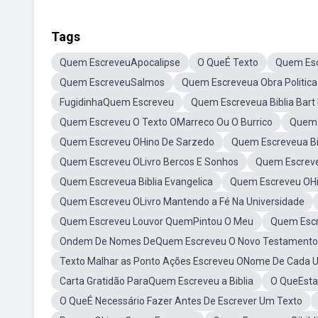
Tags
Quem EscreveuApocalipse
O QueÉ Texto
Quem Esc
Quem EscreveuSalmos
Quem Escreveua Obra Politica
FugidinhaQuem Escreveu
Quem Escreveua Biblia Bar
Quem Escreveu O Texto OMarreco Ou O Burrico
Quem 
Quem Escreveu OHino De Sarzedo
Quem Escreveua Bi
Quem Escreveu OLivro Bercos E Sonhos
Quem Escreve
Quem Escreveua Biblia Evangelica
Quem Escreveu OH
Quem Escreveu OLivro Mantendo a Fé Na Universidade
Quem Escreveu Louvor QuemPintou O Meu
Quem Escr
Ondem De Nomes DeQuem Escreveu O Novo Testamento
Texto Malhar as Ponto Ações Escreveu ONome De Cada 
Carta Gratidão ParaQuem Escreveu a Biblia
O QueEsta 
O QueÉ Necessário Fazer Antes De Escrever Um Texto