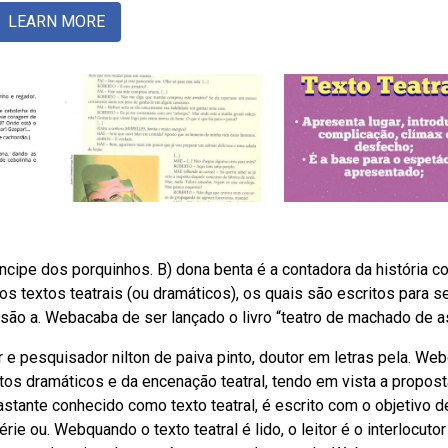
LEARN MORE
príncipe dos porquinhos. B) dona benta é a contadora da história c
nos textos teatrais (ou dramáticos), os quais são escritos para 
são a. Webacaba de ser lançado o livro “teatro de machado de a
or e pesquisador nilton de paiva pinto, doutor em letras pela. We
xtos dramáticos e da encenação teatral, tendo em vista a propos
stante conhecido como texto teatral, é escrito com o objetivo d
rie ou. Webquando o texto teatral é lido, o leitor é o interlocutor