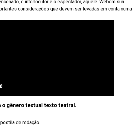
encenado, o interlocutor é o espectador, aquele. Webem sua
importantes considerações que devem ser levadas em conta numa
a o gênero textual texto teatral.
postila de redação.