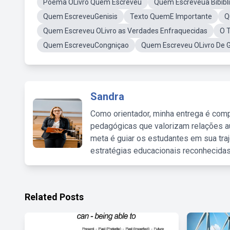
Poema OLivro Quem Escreveu
Quem Escreveua Bibibl
Quem EscreveuGenisis
Texto QuemE Importante
Q
Quem Escreveu OLivro as Verdades Enfraquecidas
O 
Quem EscreveuCongniçao
Quem Escreveu OLivro De 
Sandra
Como orientador, minha entrega é comp
pedagógicas que valorizam relações au
meta é guiar os estudantes em sua traj
estratégias educacionais reconhecidas
Related Posts