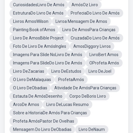
CuriosidadesLivro De Amós
AmósOz Livro
EstruturaDo Livro De Amós
ProfeciaDo Livro De Amós
Livros AmosWilson
Livroa Mensagem De Amos
Painting Book ofAmos
Livro De AmosPara Crianças
Livro De AmosBible Project
CruzadaDo Livro De Amós
Foto De Livro De AmósIngles
AmosDiggory Livros
Imagens Para Slide NoLivro De Amós
LivroBert Amos
Imagens Para SlideDo Livro De Amós
OProfeta Amós
Livro DeZacarias
Livro DeEstudos
Livro DeJoel
O Livro DeMalaquias
ProfetaAmós
O Livro DeObadias
Atividade De AmósPara Crianças
Estauta De AmósDesenho
Corpo DeBoris Livro
ArcoDe Amos
Livro DeLucas Resumo
Sobre a HistoriaDe Amós Para Crianças
Profeta AmósPastor De Ovelhas
Mensagem Do Livro DeObadias
Livro DeNaum