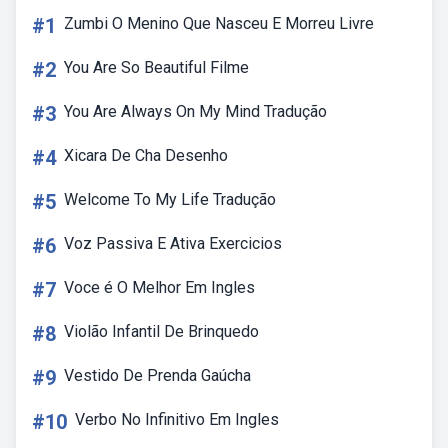
#1
Zumbi O Menino Que Nasceu E Morreu Livre
#2
You Are So Beautiful Filme
#3
You Are Always On My Mind Tradução
#4
Xicara De Cha Desenho
#5
Welcome To My Life Tradução
#6
Voz Passiva E Ativa Exercicios
#7
Voce é O Melhor Em Ingles
#8
Violão Infantil De Brinquedo
#9
Vestido De Prenda Gaúcha
#10
Verbo No Infinitivo Em Ingles