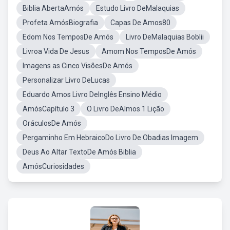
Biblia AbertaAmós
Estudo Livro DeMalaquias
Profeta AmósBiografia
Capas De Amos80
Edom Nos TemposDe Amós
Livro DeMalaquias Boblii
Livroa Vida De Jesus
Amom Nos TemposDe Amós
Imagens as Cinco VisõesDe Amós
Personalizar Livro DeLucas
Eduardo Amos Livro DeInglês Ensino Médio
AmósCapítulo 3
O Livro DeAlmos 1 Lição
OráculosDe Amós
Pergaminho Em HebraicoDo Livro De Obadias Imagem
Deus Ao Altar TextoDe Amós Biblia
AmósCuriosidades