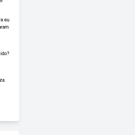
er
ra eu
aram
sido?
za.