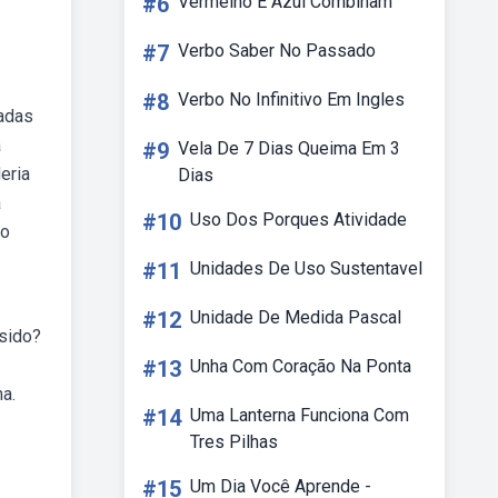
#6
Vermelho E Azul Combinam
#7
Verbo Saber No Passado
#8
Verbo No Infinitivo Em Ingles
cadas
a
#9
Vela De 7 Dias Queima Em 3
eria
Dias
a
#10
Uso Dos Porques Atividade
 o
#11
Unidades De Uso Sustentavel
#12
Unidade De Medida Pascal
 sido?
#13
Unha Com Coração Na Ponta
na.
#14
Uma Lanterna Funciona Com
Tres Pilhas
#15
Um Dia Você Aprende -