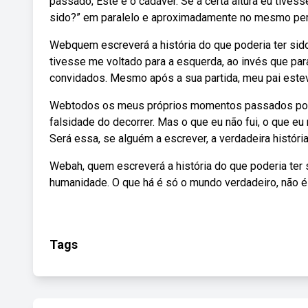
passado; Este é o cadáver. Se a certa altura eu tivess
sido?” em paralelo e aproximadamente no mesmo períod
Webquem escreverá a história do que poderia ter sido 
tivesse me voltado para a esquerda, ao invés que pa
convidados. Mesmo após a sua partida, meu pai estev
Webtodos os meus próprios momentos passados pode 
falsidade do decorrer. Mas o que eu não fui, o que eu 
Será essa, se alguém a escrever, a verdadeira histór
Webah, quem escreverá a história do que poderia ter s
humanidade. O que há é só o mundo verdadeiro, não é 
Tags