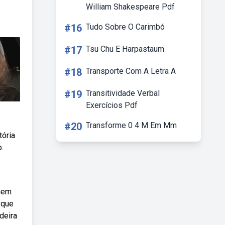
William Shakespeare Pdf
#16
Tudo Sobre O Carimbó
#17
Tsu Chu E Harpastaum
#18
Transporte Com A Letra A
#19
Transitividade Verbal
Exercícios Pdf
#20
Transforme 0 4 M Em Mm
tória
.
quem
 que
deira