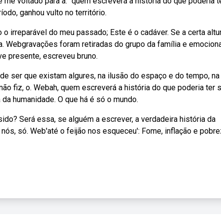
e me voltado para a. “quem escreverá a história do que poderia t
o, ganhou vulto no território.
o irreparável do meu passado; Este é o cadáver. Se a certa altu
ra. Webgravações foram retiradas do grupo da família e emocion
e presente, escreveu bruno.
ser que existam algures, na ilusão do espaço e do tempo, na
não fiz, o. Webah, quem escreverá a história do que poderia ter 
ia da humanidade. O que há é só o mundo.
ido? Será essa, se alguém a escrever, a verdadeira história da
nós, só. Web'até o feijão nos esqueceu': Fome, inflação e pobre