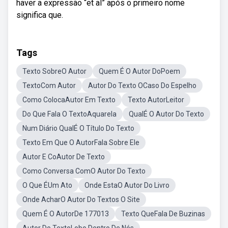
haver a expressão “et al” após o primeiro nome
significa que.
Tags
Texto SobreO Autor
Quem É O Autor DoPoem
TextoCom Autor
Autor Do Texto OCaso Do Espelho
Como ColocaAutor Em Texto
Texto AutorLeitor
Do Que Fala O TextoAquarela
QualÉ O Autor Do Texto
Num Diário QualÉ O Título Do Texto
Texto Em Que O AutorFala Sobre Ele
Autor E CoAutor De Texto
Como Conversa ComO Autor Do Texto
O Que ÉUm Ato
Onde EstaO Autor Do Livro
Onde AcharO Autor Do Textos O Site
Quem É O AutorDe 177013
Texto QueFala De Buzinas