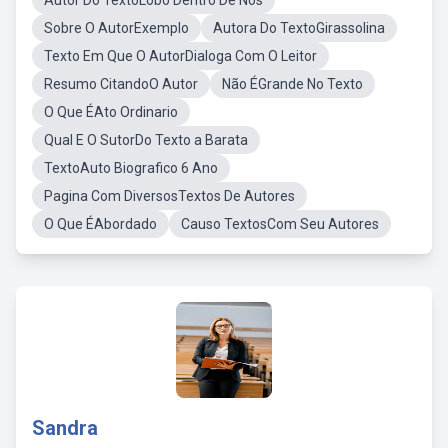
Autor Do TextoLobo Dentro De Nós
Sobre O AutorExemplo
Autora Do TextoGirassolina
Texto Em Que O AutorDialoga Com O Leitor
Resumo CitandoO Autor
Não ÉGrande No Texto
O Que ÉAto Ordinario
Qual E O SutorDo Texto a Barata
TextoAuto Biografico 6 Ano
Pagina Com DiversosTextos De Autores
O Que ÉAbordado
Causo TextosCom Seu Autores
Sandra