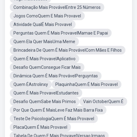
Combinação Mais ProvávelEntre 25 Números
Jogos ComoQuem E Mais Provavel
Atividade QualÉ Mais Provavel
Perguntas Quem É Mais ProvavelMamae E Papai
Quem Ela Quer MaisUma Meme
Brincadeira De Quem É Mais ProvávelCom Mães E Filhos
Quem É Mais ProvavelAplicativo
Desafio QuemConsegue Ficar Mais
Dinâmica Quem É Mais ProvávelPerguyntas
Quem ÉAstrolinxy
PlaquinhaQuem É Mais Provavel
Quem É Mais ProvavelEstudantes
Desafio QuemSabe Mais Primos
Vain OctoberQuem É
Por Que Quem É MaisLeve Faz Mais Barra Fixa
Teste De PsicologiaQuem É Mais Provavel
PlacaQuem É Mais Provavel
Tabela De Quem E Mais ProvavelVersao Irmaos