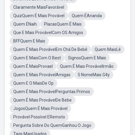
Claramente MaisFavorável
QuizQuem É Mais Provável
Quem ÉAnanda
Quem ÉNaih
PlacasQuem É Mais
Que E Mais ProvávelCom OS Amigos
BFFQuem E Mais
Quem É Mais ProvávelEm Chá De Bebê
Quem MaisLê
Quem E MaisCom O Best
SignosQuem E Mais
Quem É MaisProvael
Quem É Mais ProvávelIrmão
Quem E Mais ProvávelAmigas
5 NomeMais G4y
Quem E O MaisDe Op
Quem É Mais ProvávelPerguntas Primos
Quem É Mais ProvávelDe Bebe
JogosQuem É Mais Provável
Provável Possível ERemoto
Pergunta Sobre Do QuemGanhou O Jogo
Tags MaisUsados