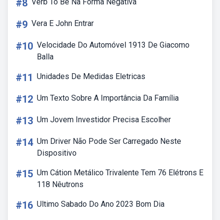
#8
Verb To Be Na Forma Negativa
#9
Vera E John Entrar
#10
Velocidade Do Automóvel 1913 De Giacomo
Balla
#11
Unidades De Medidas Eletricas
#12
Um Texto Sobre A Importância Da Família
#13
Um Jovem Investidor Precisa Escolher
#14
Um Driver Não Pode Ser Carregado Neste
Dispositivo
#15
Um Cátion Metálico Trivalente Tem 76 Elétrons E
118 Nêutrons
#16
Ultimo Sabado Do Ano 2023 Bom Dia