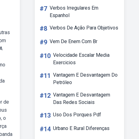
#7
Verbos Irregulares Em
Espanhol
#8
Verbos De Ação Para Objetivos
utras
com
#9
Vem De Enem Com Br
 A
#10
Velocidade Escalar Media
Exercicios
 no
#11
Vantagem E Desvantagem Do
oda
Petróleo
#12
Vantagem E Desvantagem
er de
Das Redes Sociais
deus
#13
Uso Dos Porques Pdf
, o
rça
#14
Urbano E Rural Diferenças
mbanda