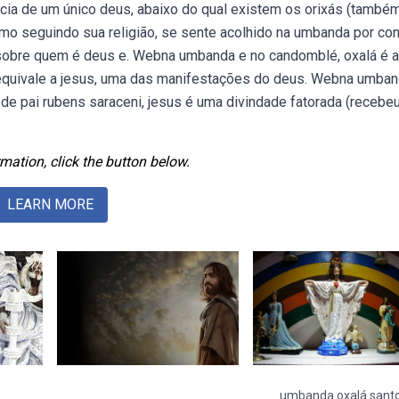
ência de um único deus, abaixo do qual existem os orixás (també
o seguindo sua religião, se sente acolhido na umbanda por con
 sobre quem é deus e. Webna umbanda e no candomblé, oxalá é a
 equivale a jesus, uma das manifestações do deus. Webna umban
de pai rubens saraceni, jesus é uma divindade fatorada (recebe
mation, click the button below.
LEARN MORE
umbanda oxalá sant