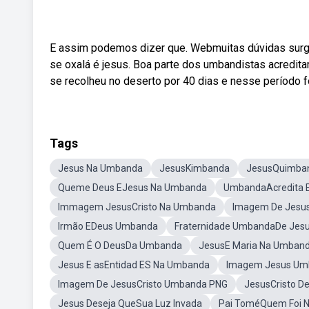
E assim podemos dizer que. Webmuitas dúvidas surge
se oxalá é jesus. Boa parte dos umbandistas acredit
se recolheu no deserto por 40 dias e nesse período f
Tags
Jesus Na Umbanda
JesusKimbanda
JesusQuimba
Queme Deus EJesus Na Umbanda
UmbandaAcredita 
Immagem JesusCristo Na Umbanda
Imagem De Jesus
Irmão EDeus Umbanda
Fraternidade UmbandaDe Jesu
Quem É O DeusDa Umbanda
JesusE Maria Na Umban
Jesus E asEntidad ES Na Umbanda
Imagem Jesus Um
Imagem De JesusCristo Umbanda PNG
JesusCristo D
Jesus Deseja QueSua Luz Invada
Pai ToméQuem Foi 