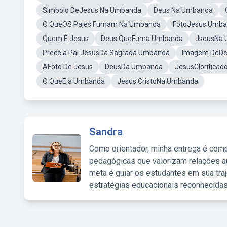
Simbolo DeJesus Na Umbanda
Deus Na Umbanda
O QueOS Pajes Fumam Na Umbanda
FotoJesus Umb
Quem É Jesus
Deus QueFuma Umbanda
JseusNa
Prece a Pai JesusDa Sagrada Umbanda
Imagem DeDe
AFoto De Jesus
DeusDa Umbanda
JesusGlorificad
O QueE a Umbanda
Jesus CristoNa Umbanda
Sandra
Como orientador, minha entrega é comp
pedagógicas que valorizam relações au
meta é guiar os estudantes em sua traj
estratégias educacionais reconhecidas