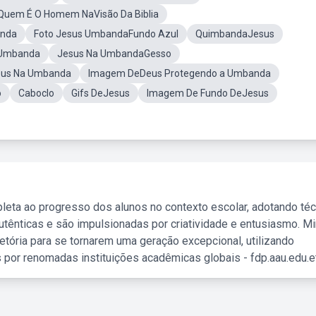
Quem É O Homem NaVisão Da Biblia
anda
Foto Jesus UmbandaFundo Azul
QuimbandaJesus
 Umbanda
Jesus Na UmbandaGesso
us Na Umbanda
Imagem DeDeus Protegendo a Umbanda
o
Caboclo
Gifs DeJesus
Imagem De Fundo DeJesus
leta ao progresso dos alunos no contexto escolar, adotando té
tênticas e são impulsionadas por criatividade e entusiasmo. M
etória para se tornarem uma geração excepcional, utilizando
 por renomadas instituições acadêmicas globais - fdp.aau.edu.et