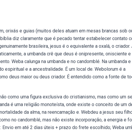
um, orixás e guias (muitos deles atuam em mesas brancas sob o
a bíblia diz claramente que é pecado tentar estabelecer contato 
enuinamente brasileira, jesus é o equivalente a oxalá, o criador.
aticamente, a umbanda crê que deus é onipresente, onisciente e
mento. Weba calunga na umbanda e no candomblé. Na umbanda e
 espiritual e a ancestralidade. É um local de. Webolorum é a
o deus maior ou deus criador. É entendido como a fonte de t
 não como uma figura exclusiva do cristianismo, mas como um s
anda é uma religião monoteísta, onde existe o conceito de um 
ortalidade da alma, na reencarnação e. Webdeu a jesus seu filho
omo no candomblé, mas não existe incorporação, a energia e fo
 Envio em até 2 dias úteis + prazo do frete escolhido; Weba u