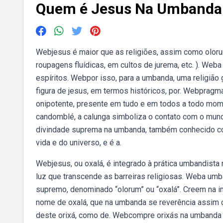
Quem é Jesus Na Umbanda
Webjesus é maior que as religiões, assim como olor
roupagens fluídicas, em cultos de jurema, etc. ). Web
espíritos. Webpor isso, para a umbanda, uma religião g
figura de jesus, em termos históricos, por. Webpragm
onipotente, presente em tudo e em todos a todo mo
candomblé, a calunga simboliza o contato com o mundo
divindade suprema na umbanda, também conhecido com
vida e do universo, e é a.
Webjesus, ou oxalá, é integrado à prática umbandista
luz que transcende as barreiras religiosas. Weba umb
supremo, denominado “olorum” ou “oxalá”. Creem na im
nome de oxalá, que na umbanda se reverência assim c
deste orixá, como de. Webcompre orixás na umbanda :