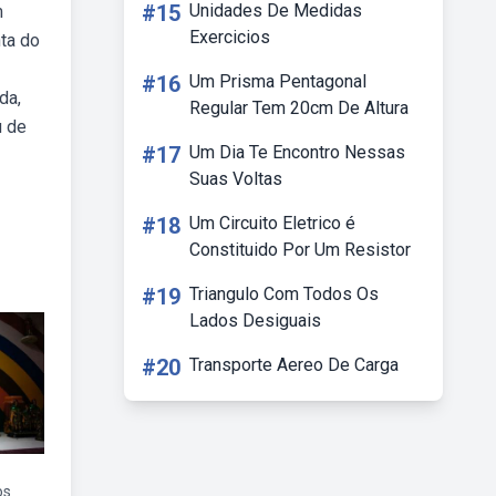
#15
Unidades De Medidas
m
Exercicios
ta do
#16
Um Prisma Pentagonal
da,
Regular Tem 20cm De Altura
u de
#17
Um Dia Te Encontro Nessas
Suas Voltas
#18
Um Circuito Eletrico é
Constituido Por Um Resistor
#19
Triangulo Com Todos Os
Lados Desiguais
#20
Transporte Aereo De Carga
os