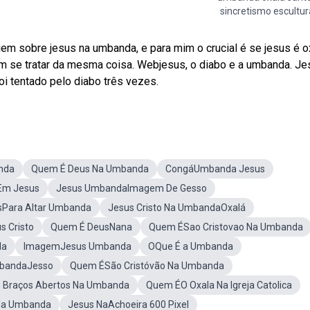
sincretismo escultur
m sobre jesus na umbanda, e para mim o crucial é se jesus é o
am se tratar da mesma coisa. Webjesus, o diabo e a umbanda. J
oi tentado pelo diabo três vezes.
nda
Quem É Deus Na Umbanda
CongáUmbanda Jesus
Em Jesus
Jesus UmbandaImagem De Gesso
Para Altar Umbanda
Jesus Cristo Na UmbandaOxalá
s Cristo
Quem É DeusNana
Quem ÉSao Cristovao Na Umbanda
da
ImagemJesus Umbanda
OQue É a Umbanda
bandaJesso
Quem ÉSão Cristóvão Na Umbanda
e Braços Abertos Na Umbanda
Quem ÉO Oxala Na Igreja Catolica
Na Umbanda
Jesus NaAchoeira 600 Pixel