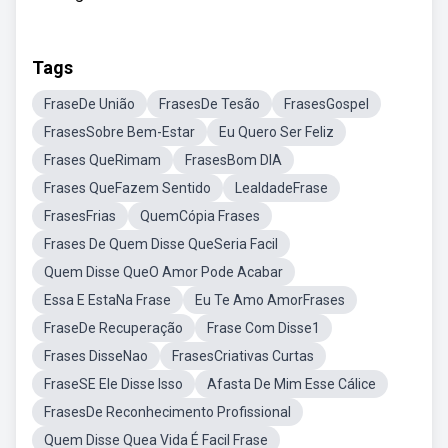
Tags
FraseDe União
FrasesDe Tesão
FrasesGospel
FrasesSobre Bem-Estar
Eu Quero Ser Feliz
Frases QueRimam
FrasesBom DIA
Frases QueFazem Sentido
LealdadeFrase
FrasesFrias
QuemCópia Frases
Frases De Quem Disse QueSeria Facil
Quem Disse QueO Amor Pode Acabar
Essa E EstaNa Frase
Eu Te Amo AmorFrases
FraseDe Recuperação
Frase Com Disse1
Frases DisseNao
FrasesCriativas Curtas
FraseSE Ele Disse Isso
Afasta De Mim Esse Cálice
FrasesDe Reconhecimento Profissional
Quem Disse Quea Vida É Facil Frase