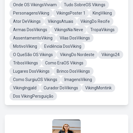
Onde OS VikingsViviam
Tudo SobreOS Vikings
PersonagensViking
VikingsPoster 1
KingViking
Ator DeVikings
VikingsAtuais
VikingDo Recife
Armas DosVikings
VikingsNa Neve
TropaVikings
AssentamentoViking
Vilas DosVikings
MotivoViking
Evidência DosViking
O QueSão OS Vikings
VikingDo Nordeste
Vikings24
TribosVikings
Como EraOS Vikings
Lugares DosVikings
Brinco DosVikings
Como SurgiuOS Vikings
ImagensViking
VikingIngjald
Curador DoVikings
VikingMontink
Dos VikingPersguição