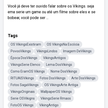
Você já deve ter ouvido falar sobre os Vikings. seja
ema serie um game ou até um filme sobre eles e se
bobear, você pode ser ...
Tags
OS VikingsExistiram
OS VikingsNa Escócia
PovosVikings
VikingsLindos
Imagem DeVikings
Época DosVikings
VikingsAntigos
VikingsSerie Elenco
Lema DosVikings
Como EramOS Vikings
Nome DosVikings
RITUAISVikings
Fotos DosVikings
Arte DosVikings
Fotos SagaVikings
OS VikingsArte Antiga
VikingsOriginais
WallpaperOS Vikings
Serie OSVikigns
VikingsSerie Rmaos
FotoOS Vikings
VikingAntigo