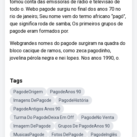
tomou conta das emissoras de rádio e televisão de
todo o. Webo pagode surgiu no final dos anos 70 no
rio de janeiro; Seu nome vem do termo africano “pagó”,
que significa roda de samba; Os primeiros grupos de
pagode eram formados por.
Webgrandes nomes do pagode surgiram na quadra do
bloco cacique de ramos, como zeca pagodinho,
jovelina pérola negra e nei lopes. Nos anos 1990, o.
Tags
PagodeOrigem
PagodeAnos 90
Imagens DePagode
PagodeHistória
PagodeAntigos Anos 90
Turma Do PagodeDeixa Em Off
PagodeNo Venta
Imagem DePagode
Grupos De PagodeAnos 90
MusicasPagode
Fotos DePagode
PagodeInglês