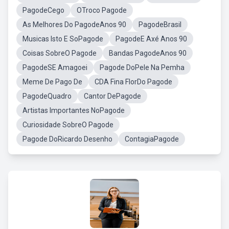
PagodeCego
OTroco Pagode
As Melhores Do PagodeAnos 90
PagodeBrasil
Musicas Isto E SoPagode
PagodeE Axé Anos 90
Coisas SobreO Pagode
Bandas PagodeAnos 90
PagodeSE Amagoei
Pagode DoPele Na Pemha
Meme De Pago De
CDA Fina FlorDo Pagode
PagodeQuadro
Cantor DePagode
Artistas Importantes NoPagode
Curiosidade SobreO Pagode
Pagode DoRicardo Desenho
ContagiaPagode