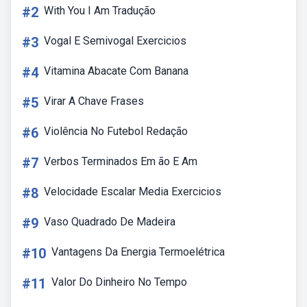
#2
With You I Am Tradução
#3
Vogal E Semivogal Exercicios
#4
Vitamina Abacate Com Banana
#5
Virar A Chave Frases
#6
Violência No Futebol Redação
#7
Verbos Terminados Em ão E Am
#8
Velocidade Escalar Media Exercicios
#9
Vaso Quadrado De Madeira
#10
Vantagens Da Energia Termoelétrica
#11
Valor Do Dinheiro No Tempo