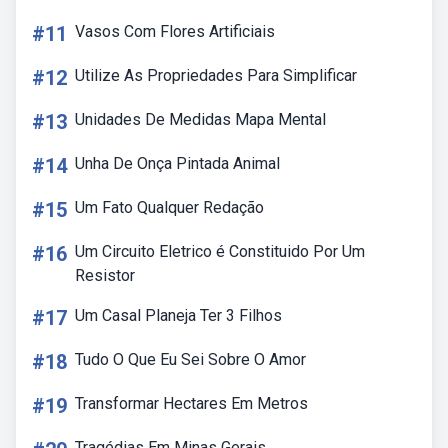
#11
Vasos Com Flores Artificiais
#12
Utilize As Propriedades Para Simplificar
#13
Unidades De Medidas Mapa Mental
#14
Unha De Onça Pintada Animal
#15
Um Fato Qualquer Redação
#16
Um Circuito Eletrico é Constituido Por Um
Resistor
#17
Um Casal Planeja Ter 3 Filhos
#18
Tudo O Que Eu Sei Sobre O Amor
#19
Transformar Hectares Em Metros
Tragédias Em Minas Gerais