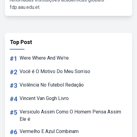
fdp.aau.edu.et.
Top Post
#1
Were Where And We're
#2
Você é O Motivo Do Meu Sorriso
#3
Violência No Futebol Redação
#4
Vincent Van Gogh Livro
#5
Versiculo Assim Como O Homem Pensa Assim
Ele é
#6
Vermelho E Azul Combinam