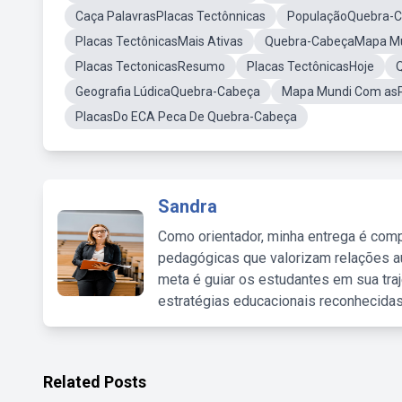
Caça PalavrasPlacas Tectônnicas
PopulaçãoQuebra-
Placas TectônicasMais Ativas
Quebra-CabeçaMapa Mu
Placas TectonicasResumo
Placas TectônicasHoje
Geografia LúdicaQuebra-Cabeça
Mapa Mundi Com asP
PlacasDo ECA Peca De Quebra-Cabeça
Sandra
Como orientador, minha entrega é comp
pedagógicas que valorizam relações au
meta é guiar os estudantes em sua traj
estratégias educacionais reconhecidas
Related Posts