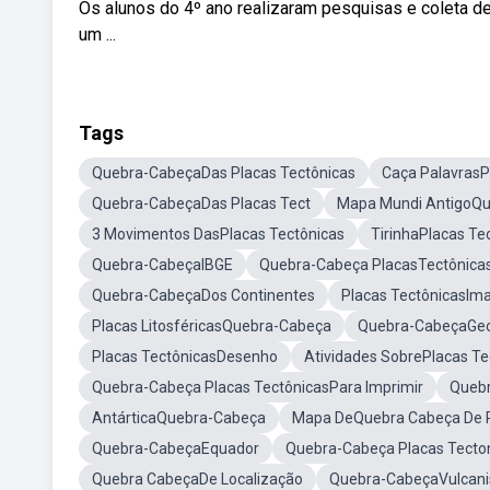
Os alunos do 4º ano realizaram pesquisas e coleta de
um ...
Tags
Quebra-CabeçaDas Placas Tectônicas
Caça PalavrasP
Quebra-CabeçaDas Placas Tect
Mapa Mundi AntigoQ
3 Movimentos DasPlacas Tectônicas
TirinhaPlacas Te
Quebra-CabeçaIBGE
Quebra-Cabeça PlacasTectônicas
Quebra-CabeçaDos Continentes
Placas TectônicasIm
Placas LitosféricasQuebra-Cabeça
Quebra-CabeçaGeo
Placas TectônicasDesenho
Atividades SobrePlacas Te
Quebra-Cabeça Placas TectônicasPara Imprimir
Queb
AntárticaQuebra-Cabeça
Mapa DeQuebra Cabeça De P
Quebra-CabeçaEquador
Quebra-Cabeça Placas Tecton
Quebra CabeçaDe Localização
Quebra-CabeçaVulcan