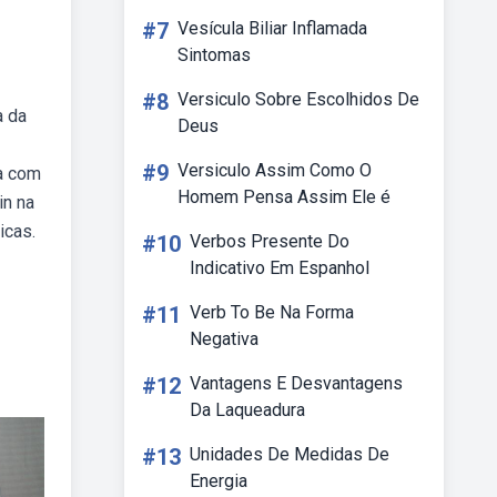
#7
Vesícula Biliar Inflamada
Sintomas
#8
Versiculo Sobre Escolhidos De
a da
Deus
#9
Versiculo Assim Como O
ra com
Homem Pensa Assim Ele é
in na
icas.
#10
Verbos Presente Do
Indicativo Em Espanhol
#11
Verb To Be Na Forma
Negativa
#12
Vantagens E Desvantagens
Da Laqueadura
#13
Unidades De Medidas De
Energia