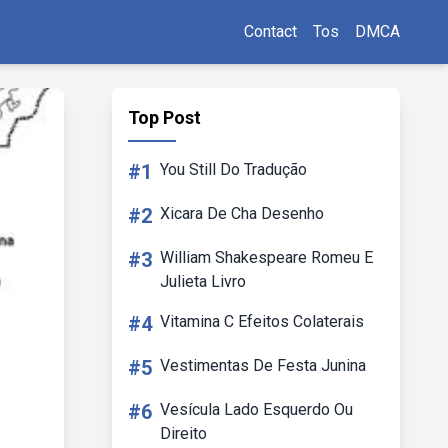
Contact
Tos
DMCA
Top Post
#1
You Still Do Tradução
#2
Xicara De Cha Desenho
#3
William Shakespeare Romeu E
Julieta Livro
#4
Vitamina C Efeitos Colaterais
#5
Vestimentas De Festa Junina
#6
Vesícula Lado Esquerdo Ou
Direito