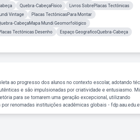
Cabeça
Quebra-CabeçaFísico
Livros SobrePlacas Tectônicas
ndi Vintage
Placas TectônicasPara Montar
Quebra-CabeçaMapa Mundi Geomorfológico
lacas Tectônicas Desenho
Espaço GeograficoQuebra-Cabeça
leta ao progresso dos alunos no contexto escolar, adotando té
tênticas e são impulsionadas por criatividade e entusiasmo. M
etória para se tornarem uma geração excepcional, utilizando
 por renomadas instituições acadêmicas globais - fdp.aau.edu.et