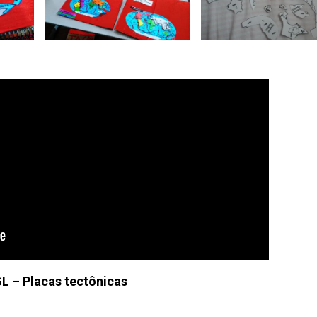
GL – Placas tectônicas