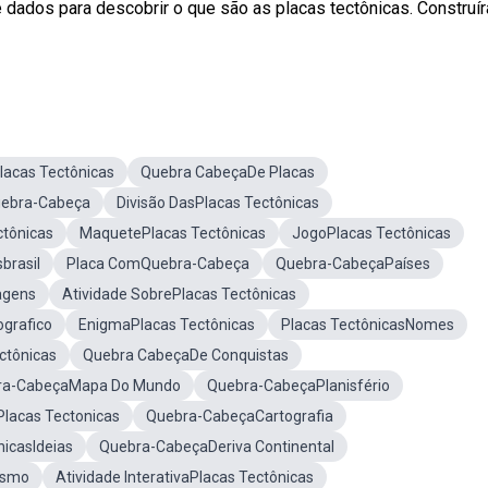
 dados para descobrir o que são as placas tectônicas. Construí
lacas Tectônicas
Quebra CabeçaDe Placas
uebra-Cabeça
Divisão DasPlacas Tectônicas
ctônicas
MaquetePlacas Tectônicas
JogoPlacas Tectônicas
brasil
Placa ComQuebra-Cabeça
Quebra-CabeçaPaíses
agens
Atividade SobrePlacas Tectônicas
grafico
EnigmaPlacas Tectônicas
Placas TectônicasNomes
ctônicas
Quebra CabeçaDe Conquistas
ra-CabeçaMapa Do Mundo
Quebra-CabeçaPlanisfério
lacas Tectonicas
Quebra-CabeçaCartografia
icasIdeias
Quebra-CabeçaDeriva Continental
ismo
Atividade InterativaPlacas Tectônicas