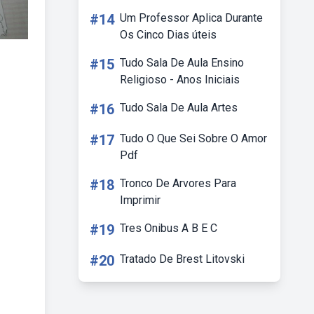
#14
Um Professor Aplica Durante
Os Cinco Dias úteis
#15
Tudo Sala De Aula Ensino
Religioso - Anos Iniciais
#16
Tudo Sala De Aula Artes
#17
Tudo O Que Sei Sobre O Amor
Pdf
#18
Tronco De Arvores Para
Imprimir
#19
Tres Onibus A B E C
#20
Tratado De Brest Litovski