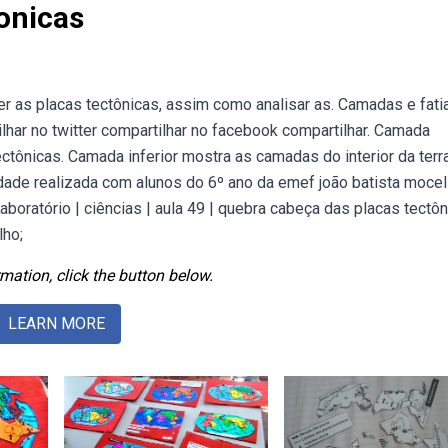
onicas
r as placas tectônicas, assim como analisar as. Camadas e fati
ilhar no twitter compartilhar no facebook compartilhar. Camada
ectônicas. Camada inferior mostra as camadas do interior da ter
dade realizada com alunos do 6º ano da emef joão batista mocel
boratório | ciências | aula 49 | quebra cabeça das placas tectôn
lho;
mation, click the button below.
LEARN MORE