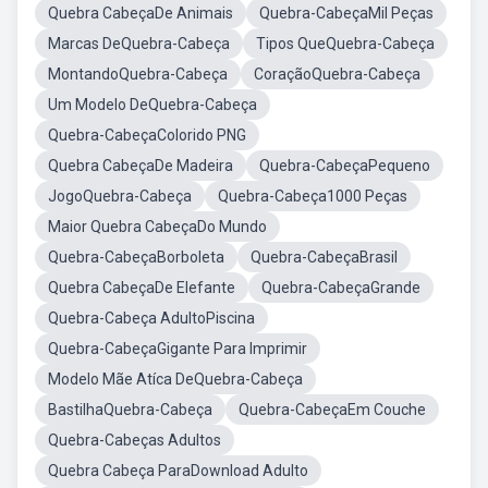
Quebra CabeçaDe Animais
Quebra-CabeçaMil Peças
Marcas DeQuebra-Cabeça
Tipos QueQuebra-Cabeça
MontandoQuebra-Cabeça
CoraçãoQuebra-Cabeça
Um Modelo DeQuebra-Cabeça
Quebra-CabeçaColorido PNG
Quebra CabeçaDe Madeira
Quebra-CabeçaPequeno
JogoQuebra-Cabeça
Quebra-Cabeça1000 Peças
Maior Quebra CabeçaDo Mundo
Quebra-CabeçaBorboleta
Quebra-CabeçaBrasil
Quebra CabeçaDe Elefante
Quebra-CabeçaGrande
Quebra-Cabeça AdultoPiscina
Quebra-CabeçaGigante Para Imprimir
Modelo Mãe Atíca DeQuebra-Cabeça
BastilhaQuebra-Cabeça
Quebra-CabeçaEm Couche
Quebra-Cabeças Adultos
Quebra Cabeça ParaDownload Adulto