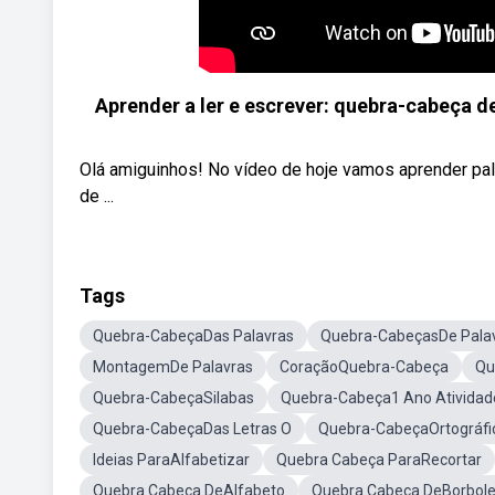
Aprender a ler e escrever: quebra-cabeça d
Olá amiguinhos! No vídeo de hoje vamos aprender pal
de ...
Tags
Quebra-CabeçaDas Palavras
Quebra-CabeçasDe Pala
MontagemDe Palavras
CoraçãoQuebra-Cabeça
Qu
Quebra-CabeçaSilabas
Quebra-Cabeça1 Ano Atividad
Quebra-CabeçaDas Letras O
Quebra-CabeçaOrtográfi
Ideias ParaAlfabetizar
Quebra Cabeça ParaRecortar
Quebra Cabeça DeAlfabeto
Quebra Cabeça DeBorbole