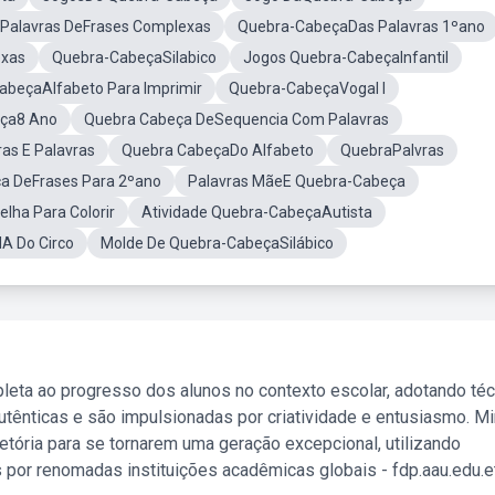
Palavras DeFrases Complexas
Quebra-CabeçaDas Palavras 1ºano
exas
Quebra-CabeçaSilabico
Jogos Quebra-CabeçaInfantil
abeçaAlfabeto Para Imprimir
Quebra-CabeçaVogal I
eça8 Ano
Quebra Cabeça DeSequencia Com Palavras
as E Palavras
Quebra CabeçaDo Alfabeto
QuebraPalvras
a DeFrases Para 2ºano
Palavras MãeE Quebra-Cabeça
lha Para Colorir
Atividade Quebra-CabeçaAutista
A Do Circo
Molde De Quebra-CabeçaSilábico
leta ao progresso dos alunos no contexto escolar, adotando té
tênticas e são impulsionadas por criatividade e entusiasmo. M
etória para se tornarem uma geração excepcional, utilizando
 por renomadas instituições acadêmicas globais - fdp.aau.edu.et