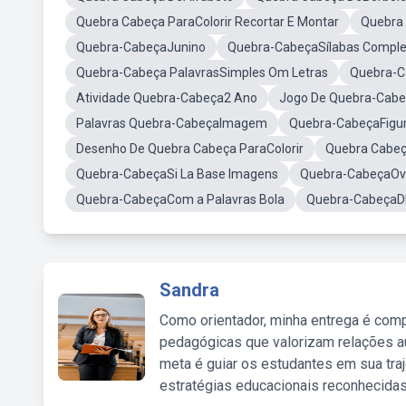
Quebra Cabeça ParaColorir Recortar E Montar
Quebra 
Quebra-CabeçaJunino
Quebra-CabeçaSílabas Compl
Quebra-Cabeça PalavrasSimples Om Letras
Quebra-C
Atividade Quebra-Cabeça2 Ano
Jogo De Quebra-Cab
Palavras Quebra-CabeçaImagem
Quebra-CabeçaFigur
Desenho De Quebra Cabeça ParaColorir
Quebra Cabeç
Quebra-CabeçaSi La Base Imagens
Quebra-CabeçaOve
Quebra-CabeçaCom a Palavras Bola
Quebra-CabeçaDI
Sandra
Como orientador, minha entrega é comp
pedagógicas que valorizam relações au
meta é guiar os estudantes em sua traj
estratégias educacionais reconhecidas