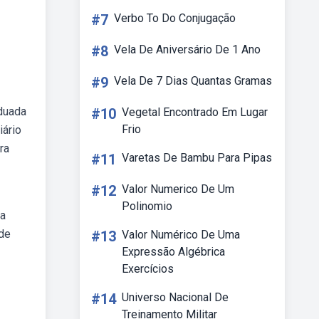
#7
Verbo To Do Conjugação
#8
Vela De Aniversário De 1 Ano
#9
Vela De 7 Dias Quantas Gramas
duada
#10
Vegetal Encontrado Em Lugar
Frio
iário
ra
#11
Varetas De Bambu Para Pipas
#12
Valor Numerico De Um
Polinomio
ça
 de
#13
Valor Numérico De Uma
Expressão Algébrica
Exercícios
#14
Universo Nacional De
Treinamento Militar