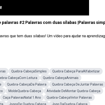
e palavras #2 Palavras com duas sílabas |Palavras sim
avras que tem duas silabas! Um vídeo para ajudar na aprendiza
vras
Quebra-CabeçaSimples
Quebra Cabeça ParaAlfabetizar
ebra-CabeçaCom Leitura
Quebra-CabeçaAnimais
e
Quebra-CabeçaDa Palavra
Quebra Cabeça DeJuntar Palavras
co
MoldeQuebra-Cabeça
Atividade DeMontar Quebra-Cabeça
Caça PalavrasNatal 1 Ano
Quebra-CabeçaVetor Palavras
ta
JogosDe Quebra-Cabeça
Jogo DaQuebra-Cabeça