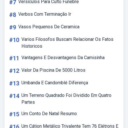
#7
Versículos Para Culto Funebre
#8
Verbos Com Terminação Ir
#9
Vasos Pequenos De Ceramica
#10
Varios Filosofos Buscam Relacionar Os Fatos
Historicos
#11
Vantagens E Desvantagens Da Camisinha
#12
Valor Da Piscina De 5000 Litros
#13
Umbanda E Candomblé Diferença
#14
Um Terreno Quadrado Foi Dividido Em Quatro
Partes
#15
Um Conto De Natal Resumo
#16
Um Cátion Metálico Trivalente Tem 76 Elétrons E