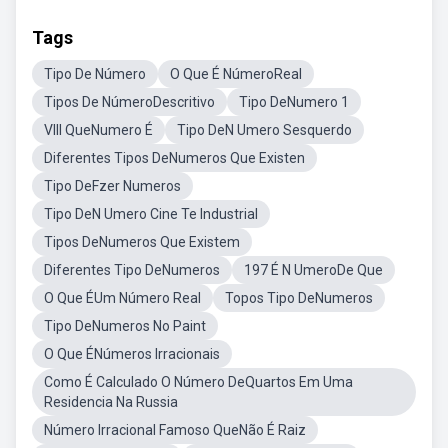
Tags
Tipo De Número
O Que É NúmeroReal
Tipos De NúmeroDescritivo
Tipo DeNumero 1
VIII QueNumero É
Tipo DeN Umero Sesquerdo
Diferentes Tipos DeNumeros Que Existen
Tipo DeFzer Numeros
Tipo DeN Umero Cine Te Industrial
Tipos DeNumeros Que Existem
Diferentes Tipo DeNumeros
197 É N UmeroDe Que
O Que ÉUm Número Real
Topos Tipo DeNumeros
Tipo DeNumeros No Paint
O Que ÉNúmeros Irracionais
Como É Calculado O Número DeQuartos Em Uma
Residencia Na Russia
Número Irracional Famoso QueNão É Raiz