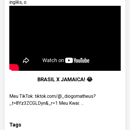
inglês, o.
BRASIL X JAMAICA! 😂
Meu TikTok: tiktok.com/@_diogomatheus?
_t=8Yz3ZCGLDyn&_r=1 Meu Kwai: ...
Tags