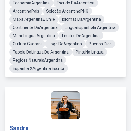
EconomiaArgentina
Escudo DaArgentina
ArgentinaPais
Seleção ArgentinaPNG
Mapa ArgentinaE Chile
Idiomas DaArgentina
Continente DaArgentina
LinguaEspanhola Argentina
MonoLingua Argentina
Limites DeArgentina
Cultura Guarani
Logo DeArgentina
Buenos Dias
Tabela DaLingua Da Argentina
PintaNa Língua
Regiões NaturaisArgentina
Espanha XArgentina Escrita
Sandra