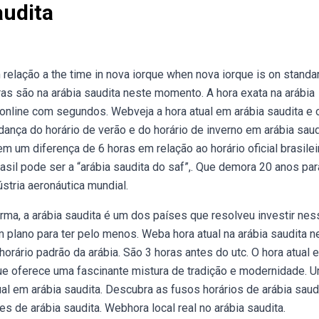
audita
 relação a the time in nova iorque when nova iorque is on standa
as são na arábia saudita neste momento. A hora exata na arábia
a online com segundos. Webveja a hora atual em arábia saudita e 
ança do horário de verão e do horário de inverno em arábia saud
 um diferença de 6 horas em relação ao horário oficial brasilei
rasil pode ser a “arábia saudita do saf”,. Que demora 20 anos par
tria aeronáutica mundial.
ma, a arábia saudita é um dos países que resolveu investir nes
plano para ter pelo menos. Weba hora atual na arábia saudita n
ário padrão da arábia. São 3 horas antes do utc. O hora atual 
 que oferece uma fascinante mistura de tradição e modernidade. 
al em arábia saudita. Descubra as fusos horários de arábia saudi
es de arábia saudita. Webhora local real no arábia saudita.