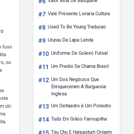
#6
Valor Bola De Basquete
#7
Vale Presente Livraria Cultura
#8
Used To Be Young Traducao
rd
#9
Ururau Da Lapa Lenda
o fuso
#10
Uniforme De Goleiro Futsal
ita.
ro, ou
#11
Um Predio Se Chama Brasil
a
#12
Um Dos Negócios Que
Enriqueceram A Burguesia
se
Inglesa
este
#13
Um Deltaedro é Um Poliedro
em utc
Uma
#14
Tudo Em Grãos Farroupilha
ta,
#15
Tsu Chu E Harpastum Origem