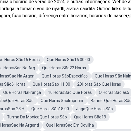
mina o horario de verão de 2024, e outras informações. Webde a
portugal a tomar o vôo de riyadh, arábia saudita. Outros links leit
ra, fuso horário, diferença entre horários, horários do nascer/
ue Horas São16 Horas
Que Horas São16 00 00
e HorasSao Na Arg
Que Horas São22 Horas
HorasSao Na Argen
Que Horas SãoEspecífico
Que Horas São NaÍn
as São6 Horas
Que HorasSao 11 30
20Horas São Que Horas
Que Horas NaFrança
10 HorasSao Que Horas
Q Horas São as5
abeQue Horas São
Que Horas SãoImprimir
BannerQue Horas Sã
orasSao 23 H
Que Horas São18 00
JogoQue Horas São
Turma Da MonicaQue Horas São
Que Horas São19
HorasSao Na Argenti
Que HorasSao Em Covilha