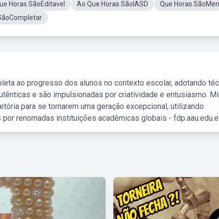
Que Horas SãoEditavel
Ao Que Horas SãoIASD
Que Horas SãoMe
SãoCompletar
leta ao progresso dos alunos no contexto escolar, adotando té
tênticas e são impulsionadas por criatividade e entusiasmo. M
etória para se tornarem uma geração excepcional, utilizando
 por renomadas instituições acadêmicas globais - fdp.aau.edu.et