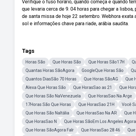
Verifique o fuso horário, quando começa e quando ter
que levaria cerca de 9. 04 horas para chegar a lisboa, 
de santa missa de hoje 22 setembro. Webhora exata ago
sol e informações chave para riade, arábia saudita.
Tags
Horas São
Que Horas São
Que Horas São17H
Q
Quantas Horas SãoAgora
GoogleQue Horas São
Qu
Quantos DiasSão 70 Horas
Que Horas SãoAG
Que 
Alexa Que Horas São
Que HorasSao as 21
Que Hor
Que Horas São NaVenezuela
Que HorasSao Na Arge
17Horas São Que Horas
Que HorasSao 21H
Você S
Que Horas São NaItália
Que HorasSao Na AR
Que H
Que HorasSao N
Que Horas SãoEm Los Angeles Agora
Que Horas SãoAgora Falr
Que HorasSao 28 46
Que 