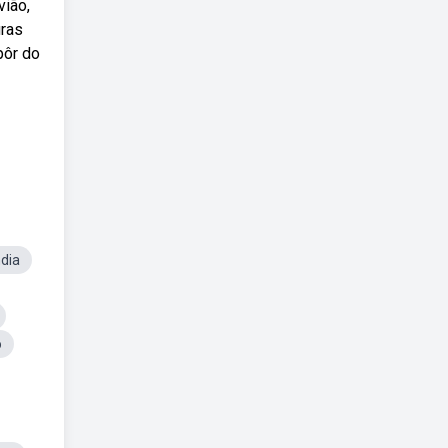
vião,
uras
pôr do
dia
o