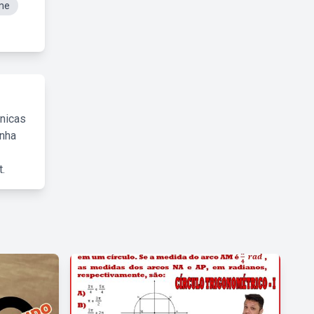
me
cnicas
inha
.