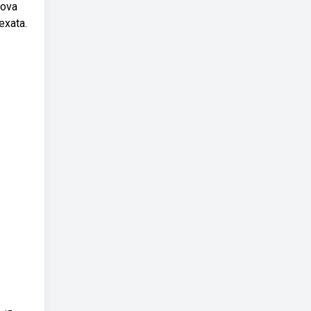
nova
exata.