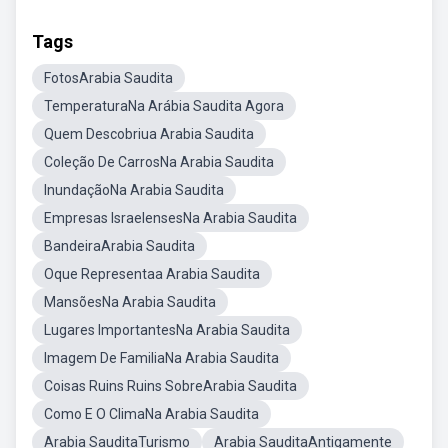
Tags
FotosArabia Saudita
TemperaturaNa Arábia Saudita Agora
Quem Descobriua Arabia Saudita
Coleção De CarrosNa Arabia Saudita
InundaçãoNa Arabia Saudita
Empresas IsraelensesNa Arabia Saudita
BandeiraArabia Saudita
Oque Representaa Arabia Saudita
MansõesNa Arabia Saudita
Lugares ImportantesNa Arabia Saudita
Imagem De FamiliaNa Arabia Saudita
Coisas Ruins Ruins SobreArabia Saudita
Como E O ClimaNa Arabia Saudita
Arabia SauditaTurismo
Arabia SauditaAntigamente