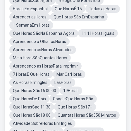
Que HorasSao Agora
RelógioQue Horas São
Horas EmEspanhol
Que HorasÉ 15
Todas asHoras
Aprender asHoras
Que Horas São EmEspanha
1 SemanaEm Horas
Que Horas SãoNa Espanha Agora
11 11Horas Iguais
Aprendendo a Olhar asHoras
Aprendendo asHoras Atividades
Meia Hora SãoQuantos Horas
Aprendendo as HorasPara Imprimir
7 HorasÉ Que Horas
Mar CarHoras
As Horas EmIngles
LasHoras
Que Horas São16 00 00
19Horas
Que HorasDe Pois
GoogleQue Horas São
Que HorasSao 11 30
Que Horas São17H
Que Horas São18 00
Quantas Horas São350 Minutos
Atividade SobreHoras Em Inglês