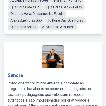
Atividade Horas EFrações
Horas EmPonteiro
Que HorasSao as 21
Que Horas São22 Horas
Quantas HorasPassamos Na Escola
Alex aQue Horas São
10 HorasSao Que Horas
Que Horas São14
Atividades ComHoras
Sandra
Como orientador, minha entrega é completa ao
progresso dos alunos no contexto escolar, adotando
técnicas pedagógicas que valorizam relações
autênticas e são impulsionadas por criatividade e
entusiasmo. Minha meta é guiar os estudantes em sua