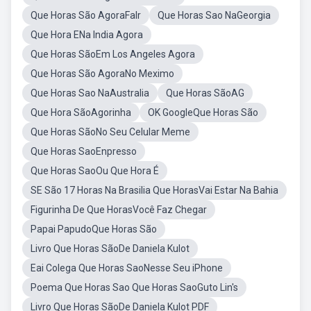
Que Horas São AgoraFalr
Que Horas Sao NaGeorgia
Que Hora ENa India Agora
Que Horas SãoEm Los Angeles Agora
Que Horas São AgoraNo Meximo
Que Horas Sao NaAustralia
Que Horas SãoAG
Que Hora SãoAgorinha
OK GoogleQue Horas São
Que Horas SãoNo Seu Celular Meme
Que Horas SaoEnpresso
Que Horas SaoOu Que Hora É
SE São 17 Horas Na Brasilia Que HorasVai Estar Na Bahia
Figurinha De Que HorasVocê Faz Chegar
Papai PapudoQue Horas São
Livro Que Horas SãoDe Daniela Kulot
Eai Colega Que Horas SaoNesse Seu iPhone
Poema Que Horas Sao Que Horas SaoGuto Lin's
Livro Que Horas SãoDe Daniela Kulot PDF