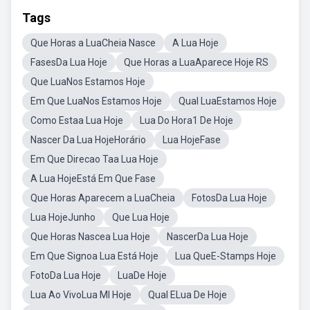
Tags
Que Horas a LuaCheia Nasce
A Lua Hoje
FasesDa Lua Hoje
Que Horas a LuaAparece Hoje RS
Que LuaNos Estamos Hoje
Em Que LuaNos Estamos Hoje
Qual LuaEstamos Hoje
Como Estaa Lua Hoje
Lua Do Hora1 De Hoje
Nascer Da Lua HojeHorário
Lua HojeFase
Em Que Direcao Taa Lua Hoje
A Lua HojeEstá Em Que Fase
Que Horas Aparecem a LuaCheia
FotosDa Lua Hoje
Lua HojeJunho
Que Lua Hoje
Que Horas Nascea Lua Hoje
NascerDa Lua Hoje
Em Que Signoa Lua Está Hoje
Lua QueE-Stamps Hoje
FotoDa Lua Hoje
LuaDe Hoje
Lua Ao VivoLua MI Hoje
Qual ELua De Hoje