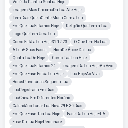
Você Já Plantou SuaLua Hoje
Imagem Mais ProximaDa Lua Ate Hoje
Tem Dias Que aGente Muda Com a Lua
Em Que LuaEstamos Hoje
Religião QueTem a Lua
Logo QueTem Uma Lua
Como Está a Lua Hoje31 12 23
O QueTem Na Lua
A LuaE Suas Fases
HoraDe Ápice Da Lua
Qual a LuaDe Hoje
Como Taa Lua Hoje
Em Que LuaEstamos 24
Imagem Da Lua HojeAo Vivo
Em Que Fase Estáa Lua Hoje
Lua HojeAo Vivo
HorasPlanetárias Segunda Lua
LuaRegistrada Em Dias
LuaCheia Em Diferentes Horário
Calendário Lunar Lua Nova29 E 30 Dias
Em Que Fase Taa Lua Hoje
Fase Da Lua HojeEUA
Fase Da Lua HojePersonare