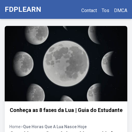
FDPLEARN
Contact
Tos
DMCA
Conheça as 8 fases da Lua | Guia do Estudante
Home
>
Que Horas Que A Lua Nasce Hoje