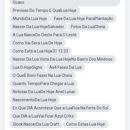
Ocaso
Previsao Do Tempo E QualLua Hoje
MundoDa Lua Hoje
Fase Da Lua Hoje ParaPlantação
Nascer Da Lua HojeSalvador
Fotos Da LuaCheia
A Lua NasceDo Oeste Para O Leste
Como Vai Sera Lua De Hoje
Como Está a Lua Hoje31 12 23
Nascer Da Lua Vista Da Lua HojeNo Bairro Dos Minérios
Lua D HojeSigno
As4 Fases Da Lua
O QueÉ Bom Fazer Na Lua Cheia
Quanto TempoPara Chegar a Lua
Noticias Da LuaDe Hoje Anel Lunar
NascimentoDa Lua Hoje
En Que DIA Acomtese Que a LuaFica Na Ferte Do Sol
Que DIA a LuaVai Ficar Azul Q Hrs
Glock NascerDa Lua Craft
Como Estaa Lua Hoje