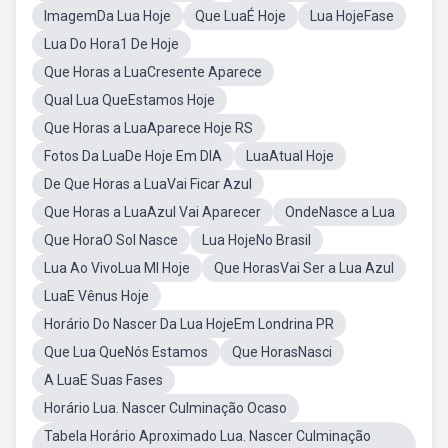
ImagemDa Lua Hoje
Que LuaÉ Hoje
Lua HojeFase
Lua Do Hora1 De Hoje
Que Horas a LuaCresente Aparece
Qual Lua QueEstamos Hoje
Que Horas a LuaAparece Hoje RS
Fotos Da LuaDe Hoje Em DIA
LuaAtual Hoje
De Que Horas a LuaVai Ficar Azul
Que Horas a LuaAzul Vai Aparecer
OndeNasce a Lua
Que HoraO Sol Nasce
Lua HojeNo Brasil
Lua Ao VivoLua MI Hoje
Que HorasVai Ser a Lua Azul
LuaE Vênus Hoje
Horário Do Nascer Da Lua HojeEm Londrina PR
Que Lua QueNós Estamos
Que HorasNasci
A LuaE Suas Fases
Horário Lua. Nascer Culminação Ocaso
Tabela Horário Aproximado Lua. Nascer Culminação