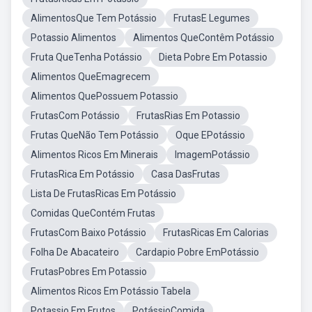
AlimentosQue Tem Potássio
FrutasE Legumes
Potassio Alimentos
Alimentos QueContêm Potássio
Fruta QueTenha Potássio
Dieta Pobre Em Potassio
Alimentos QueEmagrecem
Alimentos QuePossuem Potassio
FrutasCom Potássio
FrutasRias Em Potassio
Frutas QueNão Tem Potássio
Oque EPotássio
Alimentos Ricos Em Minerais
ImagemPotássio
FrutasRica Em Potássio
Casa DasFrutas
Lista De FrutasRicas Em Potássio
Comidas QueContém Frutas
FrutasCom Baixo Potássio
FrutasRicas Em Calorias
Folha De Abacateiro
Cardapio Pobre EmPotássio
FrutasPobres Em Potassio
Alimentos Ricos Em Potássio Tabela
Potassio Em Frutos
PotássioComida