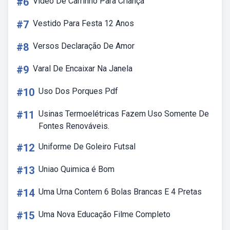
#6
Vídeo De Carrinho Para Criança
#7
Vestido Para Festa 12 Anos
#8
Versos Declaração De Amor
#9
Varal De Encaixar Na Janela
#10
Uso Dos Porques Pdf
#11
Usinas Termoelétricas Fazem Uso Somente De
Fontes Renováveis.
#12
Uniforme De Goleiro Futsal
#13
Uniao Quimica é Bom
#14
Uma Urna Contem 6 Bolas Brancas E 4 Pretas
#15
Uma Nova Educação Filme Completo