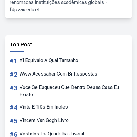
renomadas instituições acadêmicas globais -
fdp.aau.edu.et.
Top Post
#1
Xl Equivale A Qual Tamanho
#2
Www Acessaber Com Br Respostas
#3
Voce Se Esqueceu Que Dentro Dessa Casa Eu
Existo
#4
Vinte E Três Em Ingles
#5
Vincent Van Gogh Livro
#6
Vestidos De Quadrilha Juvenil