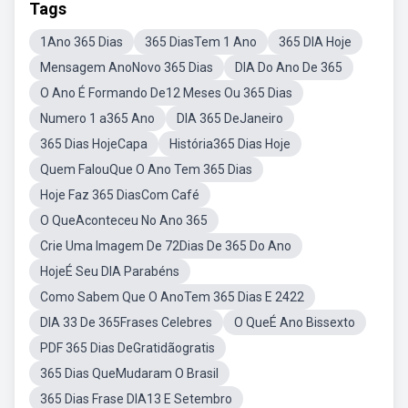
Tags
1Ano 365 Dias
365 DiasTem 1 Ano
365 DIA Hoje
Mensagem AnoNovo 365 Dias
DIA Do Ano De 365
O Ano É Formando De12 Meses Ou 365 Dias
Numero 1 a365 Ano
DIA 365 DeJaneiro
365 Dias HojeCapa
História365 Dias Hoje
Quem FalouQue O Ano Tem 365 Dias
Hoje Faz 365 DiasCom Café
O QueAconteceu No Ano 365
Crie Uma Imagem De 72Dias De 365 Do Ano
HojeÉ Seu DIA Parabéns
Como Sabem Que O AnoTem 365 Dias E 2422
DIA 33 De 365Frases Celebres
O QueÉ Ano Bissexto
PDF 365 Dias DeGratidãogratis
365 Dias QueMudaram O Brasil
365 Dias Frase DIA13 E Setembro