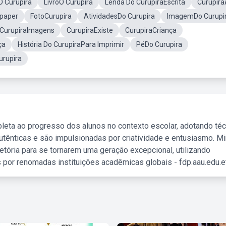
 Curupira
LivroO Curupira
Lenda Do CurupiraEscrita
Curupira
lpaper
FotoCurupira
AtividadesDo Curupira
ImagemDo Curupi
CurupiraImagens
CurupiraExiste
CurupiraCriança
ça
História Do CurupiraPara Imprimir
PéDo Curupira
urupira
leta ao progresso dos alunos no contexto escolar, adotando té
tênticas e são impulsionadas por criatividade e entusiasmo. M
etória para se tornarem uma geração excepcional, utilizando
 por renomadas instituições acadêmicas globais - fdp.aau.edu.et