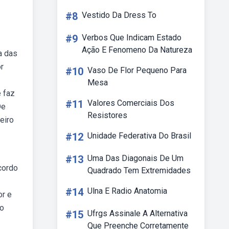
#8
Vestido Da Dress To
#9
Verbos Que Indicam Estado
Ação E Fenomeno Da Natureza
a das
r
#10
Vaso De Flor Pequeno Para
Mesa
e faz
#11
Valores Comerciais Dos
De
Resistores
eiro
#12
Unidade Federativa Do Brasil
#13
Uma Das Diagonais De Um
cordo
Quadrado Tem Extremidades
#14
Ulna E Radio Anatomia
or e
lo
#15
Ufrgs Assinale A Alternativa
Que Preenche Corretamente