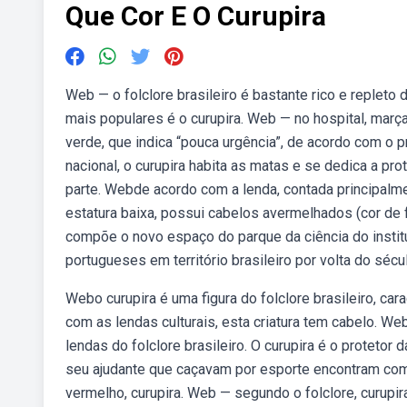
Que Cor E O Curupira
Web — o folclore brasileiro é bastante rico e repleto 
mais populares é o curupira. Web — no hospital, marça
verde, que indica “pouca urgência”, de acordo com o 
nacional, o curupira habita as matas e se dedica a pro
parte. Webde acordo com a lenda, contada principalment
estatura baixa, possui cabelos avermelhados (cor de
compõe o novo espaço do parque da ciência do institu
portugueses em território brasileiro por volta do século 
Webo curupira é uma figura do folclore brasileiro, c
com as lendas culturais, esta criatura tem cabelo. W
lendas do folclore brasileiro. O curupira é o proteto
seu ajudante que caçavam por esporte encontram com 
vermelho, curupira. Web — segundo o folclore, curupi