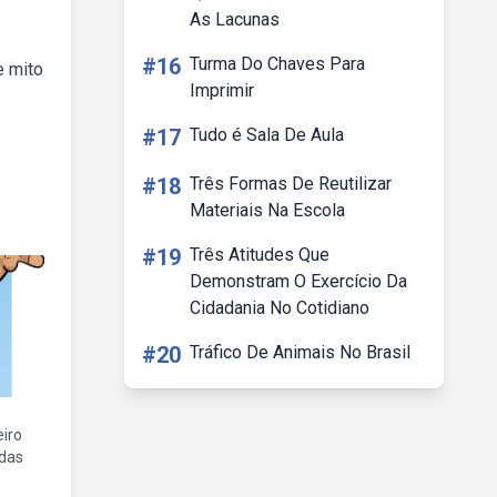
As Lacunas
#16
Turma Do Chaves Para
e mito
Imprimir
#17
Tudo é Sala De Aula
#18
Três Formas De Reutilizar
Materiais Na Escola
#19
Três Atitudes Que
Demonstram O Exercício Da
Cidadania No Cotidiano
#20
Tráfico De Animais No Brasil
eiro
ndas