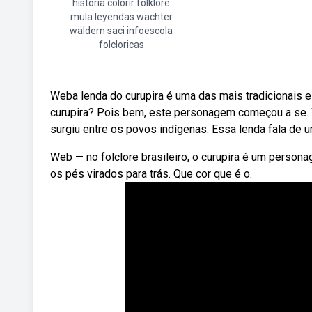
história colorir folklore
mula leyendas wächter
wäldern saci infoescola
folcloricas
Weba lenda do curupira é uma das mais tradicionais e 
curupira? Pois bem, este personagem começou a se. 
surgiu entre os povos indígenas. Essa lenda fala de um
Web — no folclore brasileiro, o curupira é um person
os pés virados para trás. Que cor que é o.