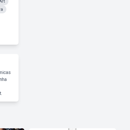
Art
ra
cnicas
inha
.