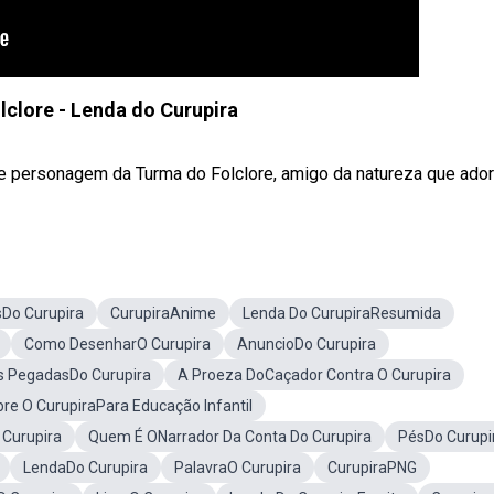
clore - Lenda do Curupira
te personagem da Turma do Folclore, amigo da natureza que adora 
Do Curupira
CurupiraAnime
Lenda Do CurupiraResumida
Como DesenharO Curupira
AnuncioDo Curupira
s PegadasDo Curupira
A Proeza DoCaçador Contra O Curupira
bre O CurupiraPara Educação Infantil
 Curupira
Quem É ONarrador Da Conta Do Curupira
PésDo Curupi
LendaDo Curupira
PalavraO Curupira
CurupiraPNG