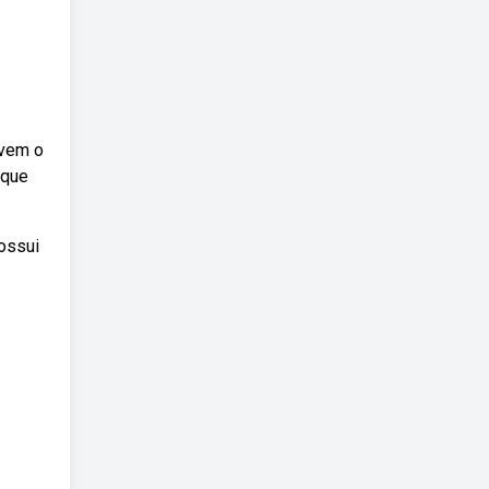
 vem o
 que
possui