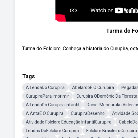
Turma do Fol
Turma do Folclore: Conheça a história do Curupira, es
Tags
A LendaDo Curupira
AbelardoE O Curupira
Pegadas
CurupiraPara Imprimir
Curupira ODemônio Da Floresta
A LendaDo Curupira Infantil
Daniel Munduruku Video a
A AntaE O Curupira
CurupiraDesenho
Atividade So
Atividade Folclore Educação InfantilCurupira
CabeloDo
Lendas DoFolclore Curupira
Folclore BrasileiroCurupira