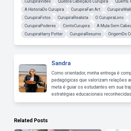
CurupiraVideo
Quebra CabeçaDo Curupira
QuemÉ O
A HistoriaDo Curupira
CurupiraFan Art
CurupiraWal
CurupiraFotos
CurupiraRealista
O CurupiraLivro
CurupiraPoderes
ContoCurupira
A Mula Sem Cabe
CurupiraHarry Potter
CurupiraResumo
OrigemDo C
Sandra
Como orientador, minha entrega é comp
pedagógicas que valorizam relações au
meta é guiar os estudantes em sua traj
estratégias educacionais reconhecidas
Related Posts