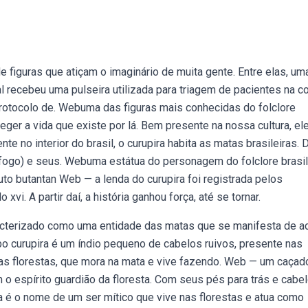
de figuras que atiçam o imaginário de muita gente. Entre elas, um
l recebeu uma pulseira utilizada para triagem de pacientes na co
protocolo de. Webuma das figuras mais conhecidas do folclore
teger a vida que existe por lá. Bem presente na nossa cultura, el
e no interior do brasil, o curupira habita as matas brasileiras. 
 fogo) e seus. Webuma estátua do personagem do folclore brasil
to butantan Web — a lenda do curupira foi registrada pelos
xvi. A partir daí, a história ganhou força, até se tornar.
aracterizado como uma entidade das matas que se manifesta de a
ebo curupira é um índio pequeno de cabelos ruivos, presente nas
r das florestas, que mora na mata e vive fazendo. Web — um caçad
o espírito guardião da floresta. Com seus pés para trás e cabe
ra é o nome de um ser mítico que vive nas florestas e atua como