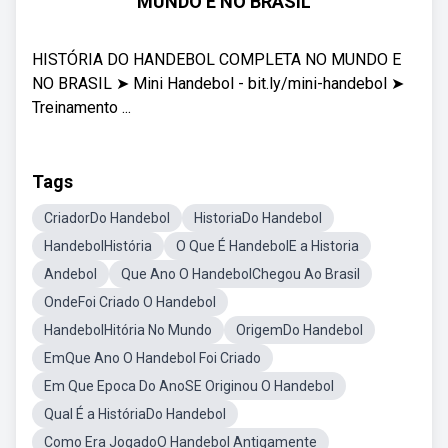
MUNDO E NO BRASIL
HISTÓRIA DO HANDEBOL COMPLETA NO MUNDO E
NO BRASIL ➤ Mini Handebol - bit.ly/mini-handebol ➤
Treinamento ...
Tags
CriadorDo Handebol
HistoriaDo Handebol
HandebolHistória
O Que É HandebolE a Historia
Andebol
Que Ano O HandebolChegou Ao Brasil
OndeFoi Criado O Handebol
HandebolHitória No Mundo
OrigemDo Handebol
EmQue Ano O Handebol Foi Criado
Em Que Epoca Do AnoSE Originou O Handebol
Qual É a HistóriaDo Handebol
Como Era JogadoO Handebol Antigamente