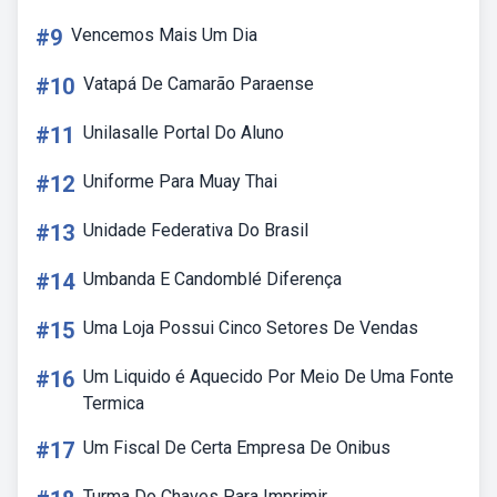
#9
Vencemos Mais Um Dia
#10
Vatapá De Camarão Paraense
#11
Unilasalle Portal Do Aluno
#12
Uniforme Para Muay Thai
#13
Unidade Federativa Do Brasil
#14
Umbanda E Candomblé Diferença
#15
Uma Loja Possui Cinco Setores De Vendas
#16
Um Liquido é Aquecido Por Meio De Uma Fonte
Termica
#17
Um Fiscal De Certa Empresa De Onibus
Turma Do Chaves Para Imprimir