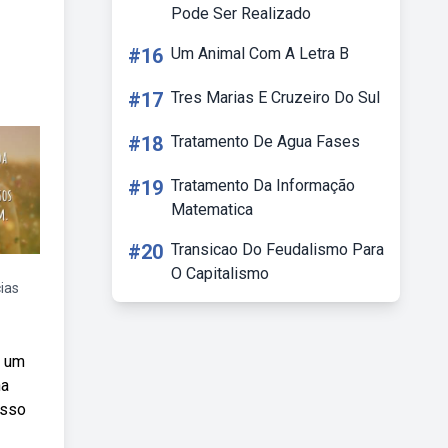
Pode Ser Realizado
#16
Um Animal Com A Letra B
#17
Tres Marias E Cruzeiro Do Sul
#18
Tratamento De Agua Fases
#19
Tratamento Da Informação
Matematica
#20
Transicao Do Feudalismo Para
O Capitalismo
ias
s um
na
osso