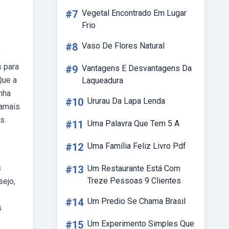
#7
Vegetal Encontrado Em Lugar
Frio
#8
Vaso De Flores Natural
,
s para
#9
Vantagens E Desvantagens Da
Que a
Laqueadura
nha
#10
Ururau Da Lapa Lenda
jamais
s.
#11
Uma Palavra Que Tem 5 A
#12
Uma Família Feliz Livro Pdf
s
#13
Um Restaurante Está Com
Treze Pessoas 9 Clientes
ejo,
#14
Um Predio Se Chama Brasil
s
#15
Um Experimento Simples Que