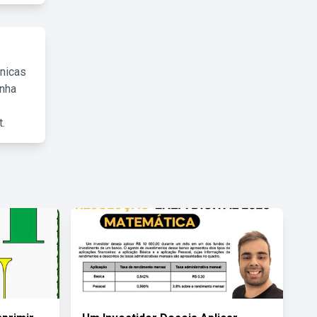
cnicas
inha
.