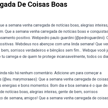
gada De Coisas Boas
 a semana venha carregada de notícias boas, alegrias inteiras
m. Que a semana venha carregada de notícias boas e conquista
mento positivo. Webpedro paulo guardini (@pedroguardinii). 
positivas. Webdeus nos abençoe com uma linda semana! Que ve
e de bem, sorrisos verdadeiros e bênçãos sem fim… Webque você 
 tu carrega e de quem te protege incansavelmente, todos os dia
nda não há nenhum comentário. Adicione um para começar a
aes (@eu. marymoraaes): Que a semana venha carregada de coisa
 energias e bons momentos. Bom dia e boa semana é o que des
 notícias boas, alegrias inteiras, gente de bem, sorrisos
ço de semana, amigos! Que a semana venha carregada de coisa