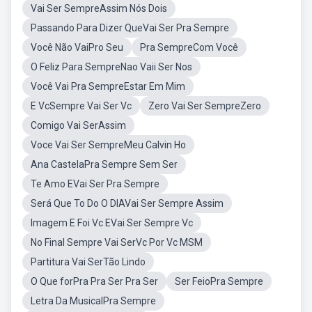
Vai Ser SempreAssim Nós Dois
Passando Para Dizer QueVai Ser Pra Sempre
Você Não VaiPro Seu
Pra SempreCom Você
O Feliz Para SempreNao Vaii Ser Nos
Você Vai Pra SempreEstar Em Mim
E VcSempre Vai Ser Vc
Zero Vai Ser SempreZero
Comigo Vai SerAssim
Voce Vai Ser SempreMeu Calvin Ho
Ana CastelaPra Sempre Sem Ser
Te Amo EVai Ser Pra Sempre
Será Que To Do O DIAVai Ser Sempre Assim
Imagem E Foi Vc EVai Ser Sempre Vc
No Final Sempre Vai SerVc Por Vc MSM
Partitura Vai SerTão Lindo
O Que forPra Pra Ser Pra Ser
Ser FeioPra Sempre
Letra Da MusicalPra Sempre