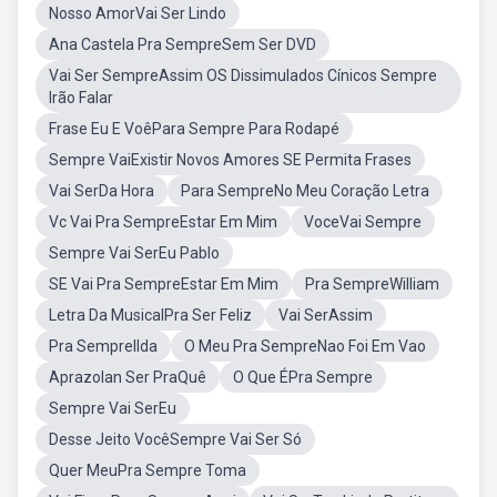
Nosso AmorVai Ser Lindo
Ana Castela Pra SempreSem Ser DVD
Vai Ser SempreAssim OS Dissimulados Cínicos Sempre
Irão Falar
Frase Eu E VoêPara Sempre Para Rodapé
Sempre VaiExistir Novos Amores SE Permita Frases
Vai SerDa Hora
Para SempreNo Meu Coração Letra
Vc Vai Pra SempreEstar Em Mim
VoceVai Sempre
Sempre Vai SerEu Pablo
SE Vai Pra SempreEstar Em Mim
Pra SempreWilliam
Letra Da MusicalPra Ser Feliz
Vai SerAssim
Pra SempreIlda
O Meu Pra SempreNao Foi Em Vao
Aprazolan Ser PraQuê
O Que ÉPra Sempre
Sempre Vai SerEu
Desse Jeito VocêSempre Vai Ser Só
Quer MeuPra Sempre Toma